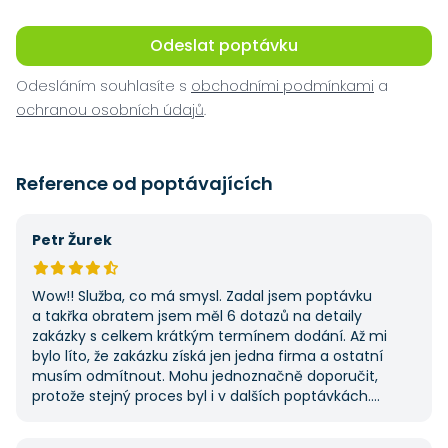
Odeslat poptávku
Odesláním souhlasíte s
obchodními podmínkami
a
ochranou osobních údajů
.
Reference od poptávajících
Petr Žurek
Wow!! Služba, co má smysl. Zadal jsem poptávku
a takřka obratem jsem měl 6 dotazů na detaily
zakázky s celkem krátkým termínem dodání. Až mi
bylo líto, že zakázku získá jen jedna firma a ostatní
musím odmítnout. Mohu jednoznačně doporučit,
protože stejný proces byl i v dalších poptávkách.
Pokud hledáte řemeslníky či služby, začněte tady :-)