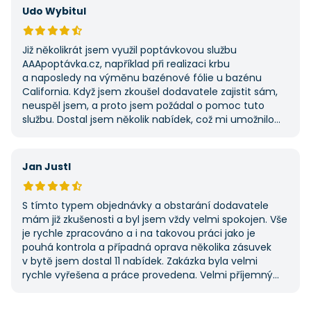
Udo Wybitul
Již několikrát jsem využil poptávkovou službu
AAApoptávka.cz, například při realizaci krbu
a naposledy na výměnu bazénové fólie u bazénu
California. Když jsem zkoušel dodavatele zajistit sám,
neuspěl jsem, a proto jsem požádal o pomoc tuto
službu. Dostal jsem několik nabídek, což mi umožnilo
vybrat tu nejlepší. S poskytnutými službami jsem byl
velmi spokojen a rozhodně doporučuji AAApoptávka.cz
i ostatním.
Jan Justl
S tímto typem objednávky a obstarání dodavatele
mám již zkušenosti a byl jsem vždy velmi spokojen. Vše
je rychle zpracováno a i na takovou práci jako je
pouhá kontrola a případná oprava několika zásuvek
v bytě jsem dostal 11 nabídek. Zakázka byla velmi
rychle vyřešena a práce provedena. Velmi příjemný
pán. Až budu něco potřebovat, jistě se obrátím
na stejnou instituci. Vřele doporučuji, neboť se můžete