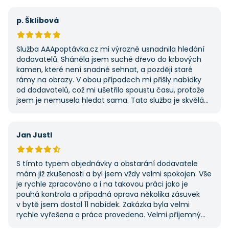
na AAApoptávka.cz obrátím i v budoucnu, pokud budu
potřebovat další řemeslné práce.
p. Šklíbová
Služba AAApoptávka.cz mi výrazně usnadnila hledání
dodavatelů. Sháněla jsem suché dřevo do krbových
kamen, které není snadné sehnat, a později staré
rámy na obrazy. V obou případech mi přišly nabídky
od dodavatelů, což mi ušetřilo spoustu času, protože
jsem je nemusela hledat sama. Tato služba je skvělá
a vždy se na ni ráda obrátím, když něco potřebuji.
Jan Justl
S tímto typem objednávky a obstarání dodavatele
mám již zkušenosti a byl jsem vždy velmi spokojen. Vše
je rychle zpracováno a i na takovou práci jako je
pouhá kontrola a případná oprava několika zásuvek
v bytě jsem dostal 11 nabídek. Zakázka byla velmi
rychle vyřešena a práce provedena. Velmi příjemný
pán. Až budu něco potřebovat, jistě se obrátím