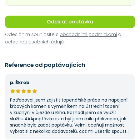
Odeslat poptávku
Odesláním souhlasíte s
obchodními podmínkami
a
ochranou osobních údajů
.
Reference od poptávajících
p. Škrob
Potřeboval jsem zajistit topenářské práce na napojení
krbových kamen s výměníkem na ústřední topení
v kuchyni v Újezdě u Brna. Rozhodl jsem se využít
službu AAApoptávka.cz a byl jsem mile překvapen, jak
snadné bylo zadat poptávku. Velmi oceňuji možnost
vybrat si z několika dodavatelů, což mi ušetřilo spoustu
času. Výsledek splnil moje očekávání a určitě se