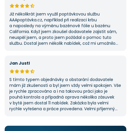
Již několikrát jsem využil poptávkovou službu
AAApoptávka.cz, například při realizaci krbu
a naposledy na výměnu bazénové fólie u bazénu
California. Když jsem zkoušel dodavatele zajistit sám,
neuspěl jsem, a proto jsem požádal o pomoc tuto
službu. Dostal jsem několik nabídek, což mi umožnilo
vybrat tu nejlepší. S poskytnutými službami jsem byl
velmi spokojen a rozhodně doporučuji AAApoptávka.cz
i ostatním.
Jan Justl
S tímto typem objednávky a obstarání dodavatele
mám již zkušenosti a byl jsem vždy velmi spokojen. Vše
je rychle zpracováno a i na takovou práci jako je
pouhá kontrola a případná oprava několika zásuvek
v bytě jsem dostal 11 nabídek. Zakázka byla velmi
rychle vyřešena a práce provedena. Velmi příjemný
pán. Až budu něco potřebovat, jistě se obrátím
na stejnou instituci. Vřele doporučuji, neboť se můžete
po všech stránkách plně spolehnout.