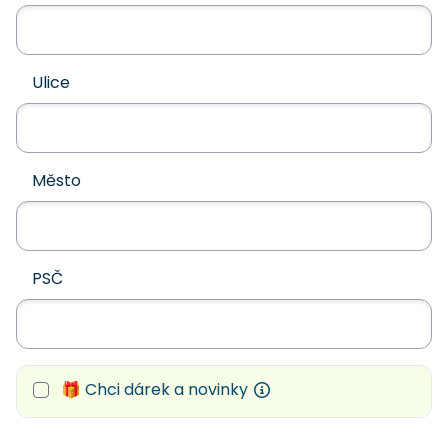
Ulice
Město
PSČ
🎁 Chci dárek a novinky