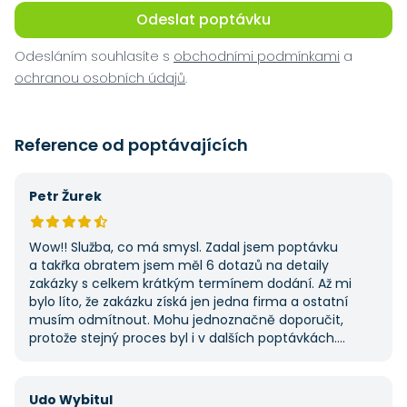
Odeslat poptávku
Odesláním souhlasíte s
obchodními podmínkami
a
ochranou osobních údajů
.
Reference od poptávajících
Petr Žurek
Wow!! Služba, co má smysl. Zadal jsem poptávku
a takřka obratem jsem měl 6 dotazů na detaily
zakázky s celkem krátkým termínem dodání. Až mi
bylo líto, že zakázku získá jen jedna firma a ostatní
musím odmítnout. Mohu jednoznačně doporučit,
protože stejný proces byl i v dalších poptávkách.
Pokud hledáte řemeslníky či služby, začněte tady :-)
Udo Wybitul