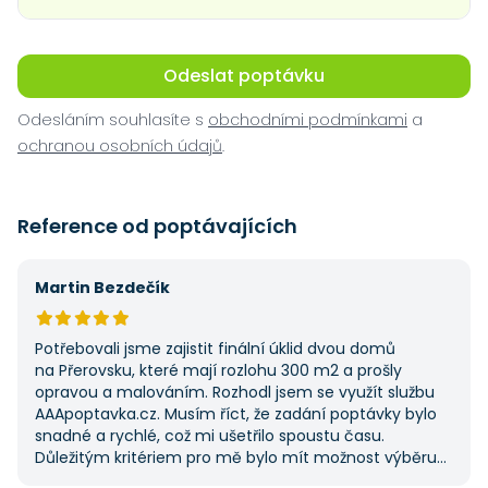
Odeslat poptávku
Odesláním souhlasíte s
obchodními podmínkami
a
ochranou osobních údajů
.
Reference od poptávajících
Martin Bezdečík
Potřebovali jsme zajistit finální úklid dvou domů
na Přerovsku, které mají rozlohu 300 m2 a prošly
opravou a malováním. Rozhodl jsem se využít službu
AAApoptavka.cz. Musím říct, že zadání poptávky bylo
snadné a rychlé, což mi ušetřilo spoustu času.
Důležitým kritériem pro mě bylo mít možnost výběru
z několika dodavatelů a AAApoptavka.cz mi tuto