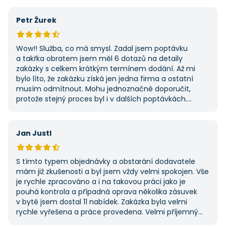
výhodu nabídla. Tato poptávka rozhodně nebyla má
první, ale se službou jsem byl spokojený, protože mi
Petr Žurek
umožnila najít rychlé řešení. Vše proběhlo v pořádku
a příště jejich službu využiji znovu.
Wow!! Služba, co má smysl. Zadal jsem poptávku
a takřka obratem jsem měl 6 dotazů na detaily
zakázky s celkem krátkým termínem dodání. Až mi
bylo líto, že zakázku získá jen jedna firma a ostatní
musím odmítnout. Mohu jednoznačně doporučit,
protože stejný proces byl i v dalších poptávkách.
Pokud hledáte řemeslníky či služby, začněte tady :-)
Jan Justl
S tímto typem objednávky a obstarání dodavatele
mám již zkušenosti a byl jsem vždy velmi spokojen. Vše
je rychle zpracováno a i na takovou práci jako je
pouhá kontrola a případná oprava několika zásuvek
v bytě jsem dostal 11 nabídek. Zakázka byla velmi
rychle vyřešena a práce provedena. Velmi příjemný
pán. Až budu něco potřebovat, jistě se obrátím