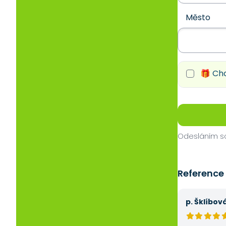
Město
🎁 Chc
Odesláním so
Reference
p. Šklíbov