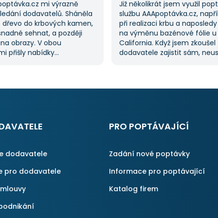
poptávka.cz mi výrazně
Již několikrát jsem využil po
hledání dodavatelů. Sháněla
službu AAApoptávka.cz, napří
 dřevo do krbových kamen,
při realizaci krbu a naposledy
snadné sehnat, a později
na výměnu bazénové fólie u
 na obrazy. V obou
California. Když jsem zkoušel
i přišly nabídky
dodavatele zajistit sám, neu
lů, což mi ušetřilo spoustu
a proto jsem požádal o pom
ože jsem je nemusela hledat
službu. Dostal jsem několik n
služba je skvělá a vždy se
mi umožnilo vybrat tu nejlepš
obrátím, když něco potřebuji.
S poskytnutými službami jse
spokojen a rozhodně doporuč
AAApoptávka.cz i ostatním.
DAVATELE
PRO POPTÁVAJÍCÍ
ce dodavatele
Zadání nové poptávky
e pro dodavatele
Informace pro poptávající
smlouvy
Katalog firem
podnikání