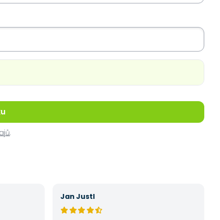
ku
ajů
.
Jan Justl