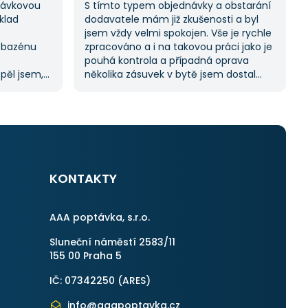
ptávkovou
S tímto typem objednávky a obstarání
klad
dodavatele mám již zkušenosti a byl
jsem vždy velmi spokojen. Vše je rychle
 bazénu
zpracováno a i na takovou práci jako je
pouhá kontrola a případná oprava
spěl jsem,
několika zásuvek v bytě jsem dostal
oc tuto
11 nabídek. Zakázka byla velmi rychle
abídek, což
vyřešena a práce provedena. Velmi
í.
příjemný pán. Až budu něco
m byl velmi
potřebovat, jistě se obrátím na stejnou
uji
instituci. Vřele doporučuji, neboť se
můžete po všech stránkách plně
spolehnout.
KONTAKTY
AAA poptávka, s.r.o.
Sluneční náměstí 2583/11
155 00 Praha 5
IČ: 07342250 (
ARES
)
info@aaapoptavka.cz