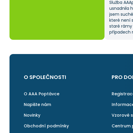
Služba AAA
usnadnila 
jsem suché
které není 
staré rámy
případech m
od dodavate
času, prot
sama. Tato 
na ni ráda 
O SPOLEČNOSTI
PRO DO
O AAA Poptávce
Registra
Napište nám
Informac
Novinky
Vzorové 
Obchodní podmínky
Centrum 