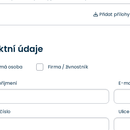
Přidat přílohy
ktní údaje
omá osoba
Firma / živnostník
říjmení
E-ma
číslo
Ulice