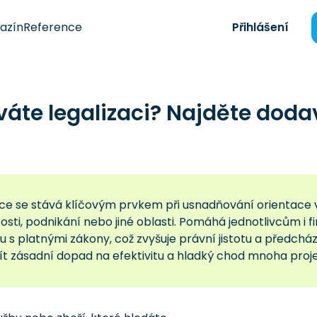
azín
Reference
Přihlášení
váte legalizaci? Najděte dod
ce se stává klíčovým prvkem při usnadňování orientace v 
sti, podnikání nebo jiné oblasti. Pomáhá jednotlivcům i f
du s platnými zákony, což zvyšuje právní jistotu a předc
t zásadní dopad na efektivitu a hladký chod mnoha proje