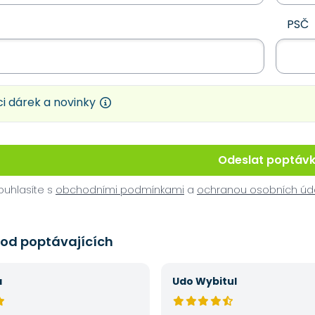
PSČ
i dárek a novinky
Odeslat poptáv
uhlasíte s
obchodními podmínkami
a
ochranou osobních úd
 od poptávajících
á
Udo Wybitul