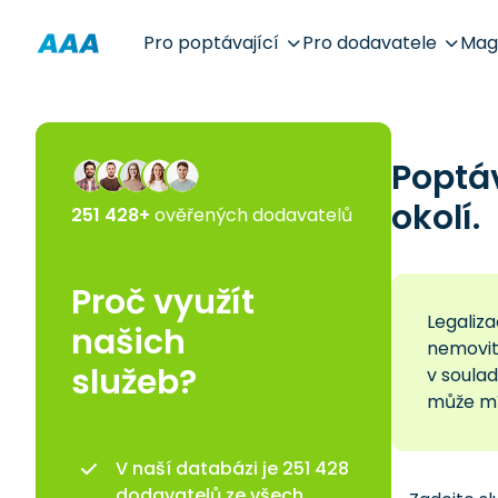
Pro poptávající
Pro dodavatele
Mag
Poptá
okolí.
251 428+
ověřených dodavatelů
Proč využít
Legaliza
našich
nemovito
služeb?
v soula
může mí
V naší databázi je 251 428
dodavatelů ze všech