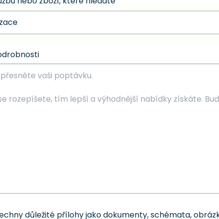
užbu nebo zboží, které hledáte
odrobnosti
šechny důležité přílohy jako dokumenty, schémata, obrázk