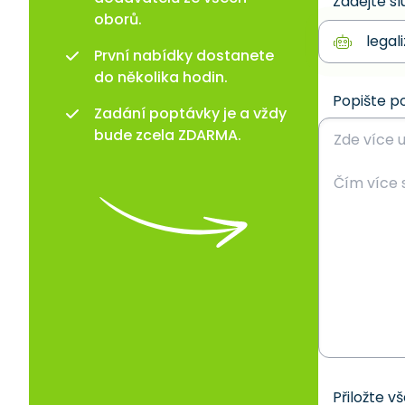
Zadejte sl
oborů.
První nabídky dostanete
do několika hodin.
Popište p
Zadání poptávky je a vždy
bude zcela ZDARMA.
Přiložte v