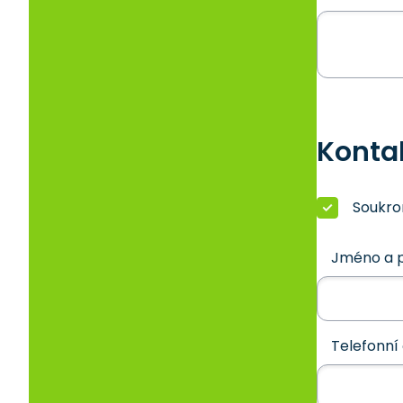
Konta
Soukr
Jméno a p
Telefonní 