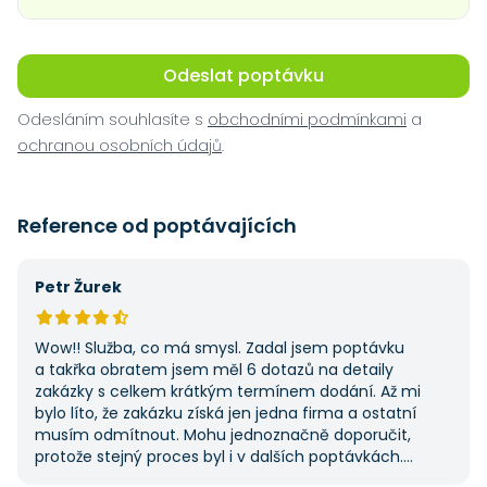
Odeslat poptávku
Odesláním souhlasíte s
obchodními podmínkami
a
ochranou osobních údajů
.
Reference od poptávajících
Petr Žurek
Wow!! Služba, co má smysl. Zadal jsem poptávku
a takřka obratem jsem měl 6 dotazů na detaily
zakázky s celkem krátkým termínem dodání. Až mi
bylo líto, že zakázku získá jen jedna firma a ostatní
musím odmítnout. Mohu jednoznačně doporučit,
protože stejný proces byl i v dalších poptávkách.
Pokud hledáte řemeslníky či služby, začněte tady :-)