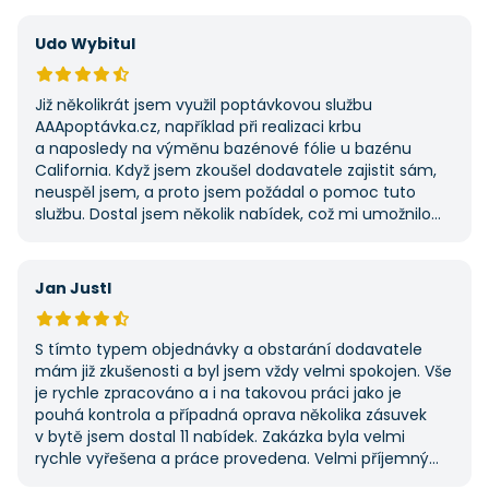
Udo Wybitul
Již několikrát jsem využil poptávkovou službu
AAApoptávka.cz, například při realizaci krbu
a naposledy na výměnu bazénové fólie u bazénu
California. Když jsem zkoušel dodavatele zajistit sám,
neuspěl jsem, a proto jsem požádal o pomoc tuto
službu. Dostal jsem několik nabídek, což mi umožnilo
vybrat tu nejlepší. S poskytnutými službami jsem byl
velmi spokojen a rozhodně doporučuji AAApoptávka.cz
i ostatním.
Jan Justl
S tímto typem objednávky a obstarání dodavatele
mám již zkušenosti a byl jsem vždy velmi spokojen. Vše
je rychle zpracováno a i na takovou práci jako je
pouhá kontrola a případná oprava několika zásuvek
v bytě jsem dostal 11 nabídek. Zakázka byla velmi
rychle vyřešena a práce provedena. Velmi příjemný
pán. Až budu něco potřebovat, jistě se obrátím