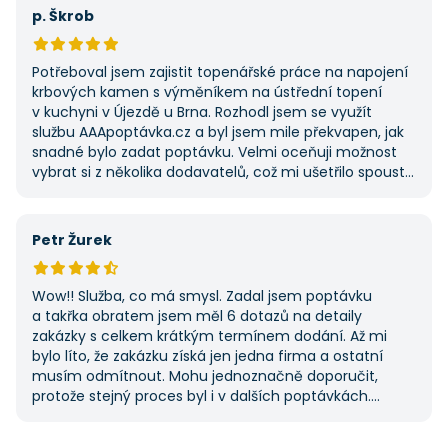
první, ale se službou jsem byl spokojený, protože mi
p. Škrob
umožnila najít rychlé řešení. Vše proběhlo v pořádku
a příště jejich službu využiji znovu.
Potřeboval jsem zajistit topenářské práce na napojení
krbových kamen s výměníkem na ústřední topení
v kuchyni v Újezdě u Brna. Rozhodl jsem se využít
službu AAApoptávka.cz a byl jsem mile překvapen, jak
snadné bylo zadat poptávku. Velmi oceňuji možnost
vybrat si z několika dodavatelů, což mi ušetřilo spoustu
času. Výsledek splnil moje očekávání a určitě se
na AAApoptávka.cz obrátím i v budoucnu, pokud budu
potřebovat další řemeslné práce.
Petr Žurek
Wow!! Služba, co má smysl. Zadal jsem poptávku
a takřka obratem jsem měl 6 dotazů na detaily
zakázky s celkem krátkým termínem dodání. Až mi
bylo líto, že zakázku získá jen jedna firma a ostatní
musím odmítnout. Mohu jednoznačně doporučit,
protože stejný proces byl i v dalších poptávkách.
Pokud hledáte řemeslníky či služby, začněte tady :-)