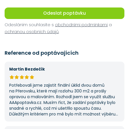
Odeslat poptávku
Odesláním souhlasíte s
obchodními podmínkami
a
ochranou osobních údajů
.
Reference od poptávajících
Martin Bezdečík
Potřebovali jsme zajistit finální úklid dvou domů
na Přerovsku, které mají rozlohu 300 m2 a prošly
opravou a malováním. Rozhodl jsem se využít službu
AAApoptavka.cz. Musím říct, že zadání poptávky bylo
snadné a rychlé, což mi ušetřilo spoustu času.
Důležitým kritériem pro mě bylo mít možnost výběru
z několika dodavatelů a AAApoptavka.cz mi tuto
výhodu nabídla. Tato poptávka rozhodně nebyla má