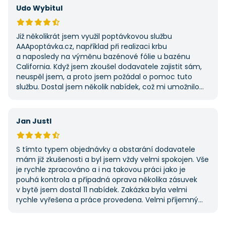
potřebovat další řemeslné práce.
Udo Wybitul
Již několikrát jsem využil poptávkovou službu
AAApoptávka.cz, například při realizaci krbu
a naposledy na výměnu bazénové fólie u bazénu
California. Když jsem zkoušel dodavatele zajistit sám,
neuspěl jsem, a proto jsem požádal o pomoc tuto
službu. Dostal jsem několik nabídek, což mi umožnilo
vybrat tu nejlepší. S poskytnutými službami jsem byl
velmi spokojen a rozhodně doporučuji AAApoptávka.cz
i ostatním.
Jan Justl
S tímto typem objednávky a obstarání dodavatele
mám již zkušenosti a byl jsem vždy velmi spokojen. Vše
je rychle zpracováno a i na takovou práci jako je
pouhá kontrola a případná oprava několika zásuvek
v bytě jsem dostal 11 nabídek. Zakázka byla velmi
rychle vyřešena a práce provedena. Velmi příjemný
pán. Až budu něco potřebovat, jistě se obrátím
na stejnou instituci. Vřele doporučuji, neboť se můžete