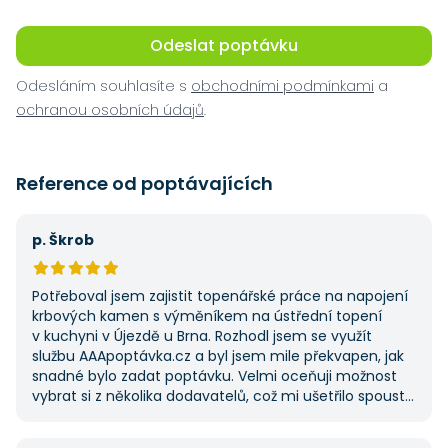
Odeslat poptávku
Odesláním souhlasíte s
obchodními podmínkami
a
ochranou osobních údajů
.
Reference od poptávajících
p. Škrob
Potřeboval jsem zajistit topenářské práce na napojení
krbových kamen s výměníkem na ústřední topení
v kuchyni v Újezdě u Brna. Rozhodl jsem se využít
službu AAApoptávka.cz a byl jsem mile překvapen, jak
snadné bylo zadat poptávku. Velmi oceňuji možnost
vybrat si z několika dodavatelů, což mi ušetřilo spoustu
času. Výsledek splnil moje očekávání a určitě se
na AAApoptávka.cz obrátím i v budoucnu, pokud budu