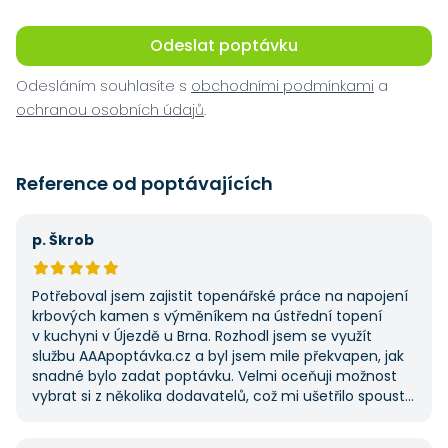
Odeslat poptávku
Odesláním souhlasíte s
obchodními podmínkami
a
ochranou osobních údajů
.
Reference od poptávajících
p. Škrob
Potřeboval jsem zajistit topenářské práce na napojení
krbových kamen s výměníkem na ústřední topení
v kuchyni v Újezdě u Brna. Rozhodl jsem se využít
službu AAApoptávka.cz a byl jsem mile překvapen, jak
snadné bylo zadat poptávku. Velmi oceňuji možnost
vybrat si z několika dodavatelů, což mi ušetřilo spoustu
času. Výsledek splnil moje očekávání a určitě se
na AAApoptávka.cz obrátím i v budoucnu, pokud budu