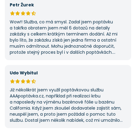
potřebovat další řemeslné práce.
Petr Žurek
Wow!! Služba, co má smysl. Zadal jsem poptávku
a takřka obratem jsem měl 6 dotazů na detaily
zakázky s celkem krátkým termínem dodání. Až mi
bylo líto, že zakázku získá jen jedna firma a ostatní
musím odmítnout. Mohu jednoznačně doporučit,
protože stejný proces byl i v dalších poptávkách.
Pokud hledáte řemeslníky či služby, začněte tady :-)
Udo Wybitul
Již několikrát jsem využil poptávkovou službu
AAApoptávka.cz, například při realizaci krbu
a naposledy na výměnu bazénové fólie u bazénu
California. Když jsem zkoušel dodavatele zajistit sám,
neuspěl jsem, a proto jsem požádal o pomoc tuto
službu. Dostal jsem několik nabídek, což mi umožnilo
vybrat tu nejlepší. S poskytnutými službami jsem byl
velmi spokojen a rozhodně doporučuji AAApoptávka.cz