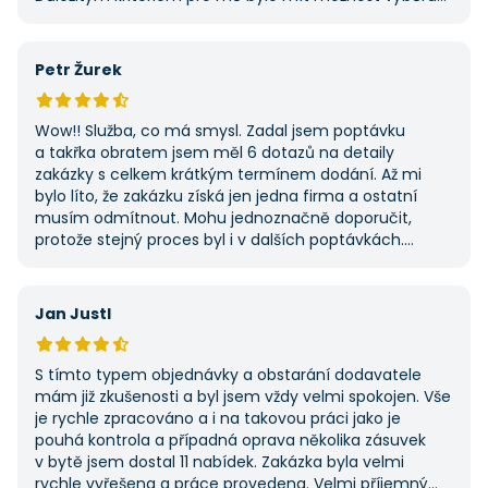
z několika dodavatelů a AAApoptavka.cz mi tuto
výhodu nabídla. Tato poptávka rozhodně nebyla má
první, ale se službou jsem byl spokojený, protože mi
Petr Žurek
umožnila najít rychlé řešení. Vše proběhlo v pořádku
a příště jejich službu využiji znovu.
Wow!! Služba, co má smysl. Zadal jsem poptávku
a takřka obratem jsem měl 6 dotazů na detaily
zakázky s celkem krátkým termínem dodání. Až mi
bylo líto, že zakázku získá jen jedna firma a ostatní
musím odmítnout. Mohu jednoznačně doporučit,
protože stejný proces byl i v dalších poptávkách.
Pokud hledáte řemeslníky či služby, začněte tady :-)
Jan Justl
S tímto typem objednávky a obstarání dodavatele
mám již zkušenosti a byl jsem vždy velmi spokojen. Vše
je rychle zpracováno a i na takovou práci jako je
pouhá kontrola a případná oprava několika zásuvek
v bytě jsem dostal 11 nabídek. Zakázka byla velmi
rychle vyřešena a práce provedena. Velmi příjemný