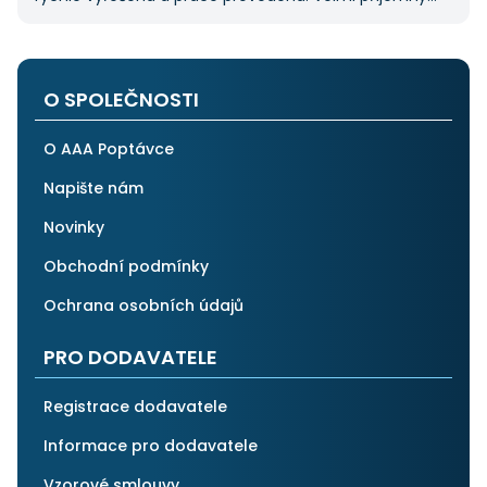
pán. Až budu něco potřebovat, jistě se obrátím
na stejnou instituci. Vřele doporučuji, neboť se můžete
po všech stránkách plně spolehnout.
O SPOLEČNOSTI
O AAA Poptávce
Napište nám
Novinky
Obchodní podmínky
Ochrana osobních údajů
PRO DODAVATELE
Registrace dodavatele
Informace pro dodavatele
Vzorové smlouvy