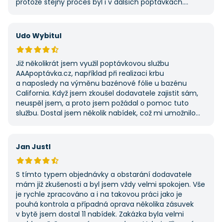
protože stejný proces byl i v dalších poptávkách.
Pokud hledáte řemeslníky či služby, začněte tady :-)
Udo Wybitul
Již několikrát jsem využil poptávkovou službu
AAApoptávka.cz, například při realizaci krbu
a naposledy na výměnu bazénové fólie u bazénu
California. Když jsem zkoušel dodavatele zajistit sám,
neuspěl jsem, a proto jsem požádal o pomoc tuto
službu. Dostal jsem několik nabídek, což mi umožnilo
vybrat tu nejlepší. S poskytnutými službami jsem byl
velmi spokojen a rozhodně doporučuji AAApoptávka.cz
i ostatním.
Jan Justl
S tímto typem objednávky a obstarání dodavatele
mám již zkušenosti a byl jsem vždy velmi spokojen. Vše
je rychle zpracováno a i na takovou práci jako je
pouhá kontrola a případná oprava několika zásuvek
v bytě jsem dostal 11 nabídek. Zakázka byla velmi