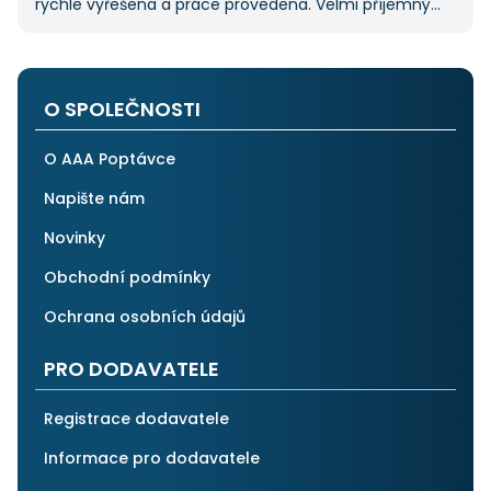
rychle vyřešena a práce provedena. Velmi příjemný
pán. Až budu něco potřebovat, jistě se obrátím
na stejnou instituci. Vřele doporučuji, neboť se můžete
po všech stránkách plně spolehnout.
O SPOLEČNOSTI
O AAA Poptávce
Napište nám
Novinky
Obchodní podmínky
Ochrana osobních údajů
PRO DODAVATELE
Registrace dodavatele
Informace pro dodavatele