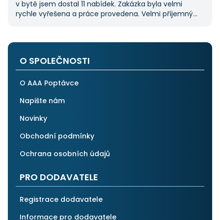
v bytě jsem dostal 11 nabídek. Zakázka byla velmi
rychle vyřešena a práce provedena. Velmi příjemný
pán. Až budu něco potřebovat, jistě se obrátím
na stejnou instituci. Vřele doporučuji, neboť se můžete
po všech stránkách plně spolehnout.
O SPOLEČNOSTI
O AAA Poptávce
Napište nám
Novinky
Obchodní podmínky
Ochrana osobních údajů
PRO DODAVATELE
Registrace dodavatele
Informace pro dodavatele