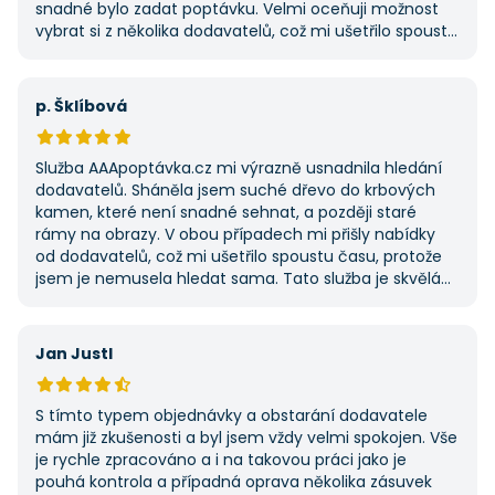
snadné bylo zadat poptávku. Velmi oceňuji možnost
vybrat si z několika dodavatelů, což mi ušetřilo spoustu
času. Výsledek splnil moje očekávání a určitě se
na AAApoptávka.cz obrátím i v budoucnu, pokud budu
potřebovat další řemeslné práce.
p. Šklíbová
Služba AAApoptávka.cz mi výrazně usnadnila hledání
dodavatelů. Sháněla jsem suché dřevo do krbových
kamen, které není snadné sehnat, a později staré
rámy na obrazy. V obou případech mi přišly nabídky
od dodavatelů, což mi ušetřilo spoustu času, protože
jsem je nemusela hledat sama. Tato služba je skvělá
a vždy se na ni ráda obrátím, když něco potřebuji.
Jan Justl
S tímto typem objednávky a obstarání dodavatele
mám již zkušenosti a byl jsem vždy velmi spokojen. Vše
je rychle zpracováno a i na takovou práci jako je
pouhá kontrola a případná oprava několika zásuvek