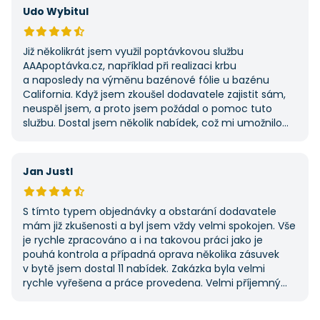
první, ale se službou jsem byl spokojený, protože mi
Udo Wybitul
umožnila najít rychlé řešení. Vše proběhlo v pořádku
a příště jejich službu využiji znovu.
Již několikrát jsem využil poptávkovou službu
AAApoptávka.cz, například při realizaci krbu
a naposledy na výměnu bazénové fólie u bazénu
California. Když jsem zkoušel dodavatele zajistit sám,
neuspěl jsem, a proto jsem požádal o pomoc tuto
službu. Dostal jsem několik nabídek, což mi umožnilo
vybrat tu nejlepší. S poskytnutými službami jsem byl
velmi spokojen a rozhodně doporučuji AAApoptávka.cz
i ostatním.
Jan Justl
S tímto typem objednávky a obstarání dodavatele
mám již zkušenosti a byl jsem vždy velmi spokojen. Vše
je rychle zpracováno a i na takovou práci jako je
pouhá kontrola a případná oprava několika zásuvek
v bytě jsem dostal 11 nabídek. Zakázka byla velmi
rychle vyřešena a práce provedena. Velmi příjemný
pán. Až budu něco potřebovat, jistě se obrátím
na stejnou instituci. Vřele doporučuji, neboť se můžete