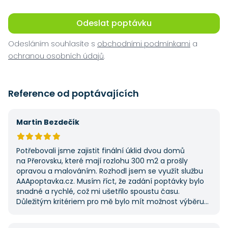
Odeslat poptávku
Odesláním souhlasíte s
obchodními podmínkami
a
ochranou osobních údajů
.
Reference od poptávajících
Martin Bezdečík
Potřebovali jsme zajistit finální úklid dvou domů
na Přerovsku, které mají rozlohu 300 m2 a prošly
opravou a malováním. Rozhodl jsem se využít službu
AAApoptavka.cz. Musím říct, že zadání poptávky bylo
snadné a rychlé, což mi ušetřilo spoustu času.
Důležitým kritériem pro mě bylo mít možnost výběru
z několika dodavatelů a AAApoptavka.cz mi tuto
výhodu nabídla. Tato poptávka rozhodně nebyla má