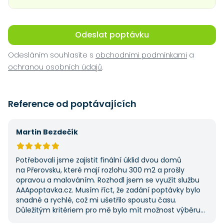
Odeslat poptávku
Odesláním souhlasíte s
obchodními podmínkami
a
ochranou osobních údajů
.
Reference od poptávajících
Martin Bezdečík
Potřebovali jsme zajistit finální úklid dvou domů
na Přerovsku, které mají rozlohu 300 m2 a prošly
opravou a malováním. Rozhodl jsem se využít službu
AAApoptavka.cz. Musím říct, že zadání poptávky bylo
snadné a rychlé, což mi ušetřilo spoustu času.
Důležitým kritériem pro mě bylo mít možnost výběru
z několika dodavatelů a AAApoptavka.cz mi tuto