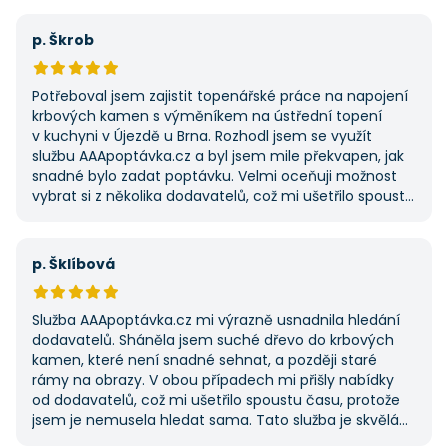
výhodu nabídla. Tato poptávka rozhodně nebyla má
první, ale se službou jsem byl spokojený, protože mi
p. Škrob
umožnila najít rychlé řešení. Vše proběhlo v pořádku
a příště jejich službu využiji znovu.
Potřeboval jsem zajistit topenářské práce na napojení
krbových kamen s výměníkem na ústřední topení
v kuchyni v Újezdě u Brna. Rozhodl jsem se využít
službu AAApoptávka.cz a byl jsem mile překvapen, jak
snadné bylo zadat poptávku. Velmi oceňuji možnost
vybrat si z několika dodavatelů, což mi ušetřilo spoustu
času. Výsledek splnil moje očekávání a určitě se
na AAApoptávka.cz obrátím i v budoucnu, pokud budu
potřebovat další řemeslné práce.
p. Šklíbová
Služba AAApoptávka.cz mi výrazně usnadnila hledání
dodavatelů. Sháněla jsem suché dřevo do krbových
kamen, které není snadné sehnat, a později staré
rámy na obrazy. V obou případech mi přišly nabídky
od dodavatelů, což mi ušetřilo spoustu času, protože
jsem je nemusela hledat sama. Tato služba je skvělá
a vždy se na ni ráda obrátím, když něco potřebuji.