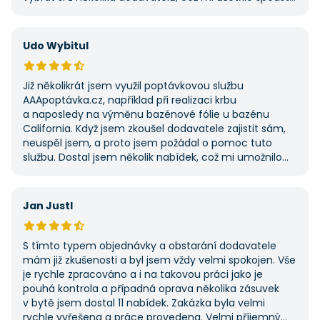
času. Výsledek splnil moje očekávání a určitě se
na AAApoptávka.cz obrátím i v budoucnu, pokud budu
potřebovat další řemeslné práce.
Udo Wybitul
Již několikrát jsem využil poptávkovou službu
AAApoptávka.cz, například při realizaci krbu
a naposledy na výměnu bazénové fólie u bazénu
California. Když jsem zkoušel dodavatele zajistit sám,
neuspěl jsem, a proto jsem požádal o pomoc tuto
službu. Dostal jsem několik nabídek, což mi umožnilo
vybrat tu nejlepší. S poskytnutými službami jsem byl
velmi spokojen a rozhodně doporučuji AAApoptávka.cz
i ostatním.
Jan Justl
S tímto typem objednávky a obstarání dodavatele
mám již zkušenosti a byl jsem vždy velmi spokojen. Vše
je rychle zpracováno a i na takovou práci jako je
pouhá kontrola a případná oprava několika zásuvek
v bytě jsem dostal 11 nabídek. Zakázka byla velmi
rychle vyřešena a práce provedena. Velmi příjemný