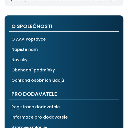
pán. Až budu něco potřebovat, jistě se obrátím
na stejnou instituci. Vřele doporučuji, neboť se můžete
po všech stránkách plně spolehnout.
O SPOLEČNOSTI
O AAA Poptávce
Napište nám
Novinky
Obchodní podmínky
Ochrana osobních údajů
PRO DODAVATELE
Registrace dodavatele
Informace pro dodavatele
Vzorové smlouvy