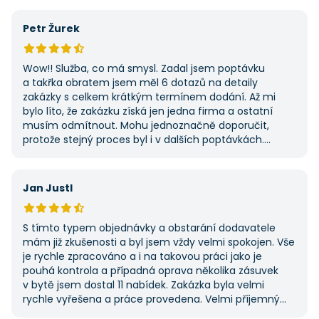
na AAApoptávka.cz obrátím i v budoucnu, pokud budu
potřebovat další řemeslné práce.
Petr Žurek
Wow!! Služba, co má smysl. Zadal jsem poptávku
a takřka obratem jsem měl 6 dotazů na detaily
zakázky s celkem krátkým termínem dodání. Až mi
bylo líto, že zakázku získá jen jedna firma a ostatní
musím odmítnout. Mohu jednoznačně doporučit,
protože stejný proces byl i v dalších poptávkách.
Pokud hledáte řemeslníky či služby, začněte tady :-)
Jan Justl
S tímto typem objednávky a obstarání dodavatele
mám již zkušenosti a byl jsem vždy velmi spokojen. Vše
je rychle zpracováno a i na takovou práci jako je
pouhá kontrola a případná oprava několika zásuvek
v bytě jsem dostal 11 nabídek. Zakázka byla velmi
rychle vyřešena a práce provedena. Velmi příjemný
pán. Až budu něco potřebovat, jistě se obrátím