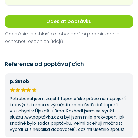
Odeslat poptávku
Odesláním souhlasíte s
obchodními podmínkami
a
ochranou osobních údajů
.
Reference od poptávajících
p. Škrob
Potřeboval jsem zajistit topenářské práce na napojení
krbových kamen s výměníkem na ústřední topení
v kuchyni v Újezdě u Brna. Rozhodl jsem se využít
službu AAApoptávka.cz a byl jsem mile překvapen, jak
snadné bylo zadat poptávku. Velmi oceňuji možnost
vybrat si z několika dodavatelů, což mi ušetřilo spoustu
času. Výsledek splnil moje očekávání a určitě se