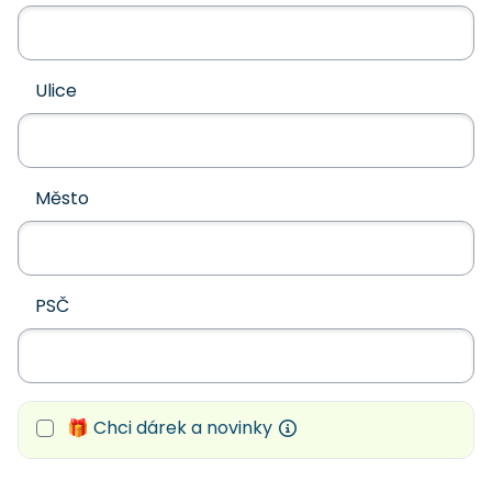
Ulice
Město
PSČ
🎁 Chci dárek a novinky