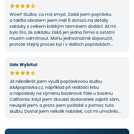
Wow!! Služba, co má smysl. Zadal jsem poptávku
a takřka obratem jsem měl 6 dotazů na detaily
zakázky s celkem krátkým termínem dodání. Až mi
bylo líto, že zakázku získá jen jedna firma a ostatní
musím odmítnout. Mohu jednoznačně doporučit,
protože stejný proces byl i v dalších poptávkách.
Pokud hledáte řemeslníky či služby, začněte tady :-)
Udo Wybitul
Již několikrát jsem využil poptávkovou službu
AAApoptávka.cz, například při realizaci krbu
a naposledy na výměnu bazénové fólie u bazénu
California. Když jsem zkoušel dodavatele zajistit sám,
neuspěl jsem, a proto jsem požádal o pomoc tuto
službu. Dostal jsem několik nabídek, což mi umožnilo
vybrat tu nejlepší. S poskytnutými službami jsem byl
velmi spokojen a rozhodně doporučuji AAApoptávka.cz
i ostatním.