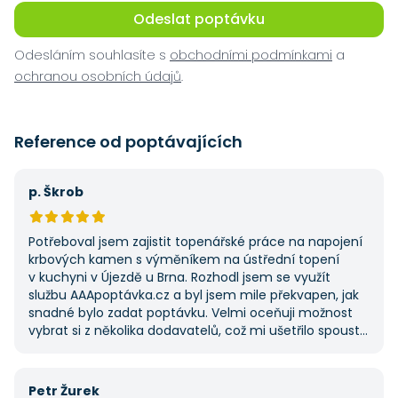
Odeslat poptávku
Odesláním souhlasíte s
obchodními podmínkami
a
ochranou osobních údajů
.
Reference od poptávajících
p. Škrob
Potřeboval jsem zajistit topenářské práce na napojení
krbových kamen s výměníkem na ústřední topení
v kuchyni v Újezdě u Brna. Rozhodl jsem se využít
službu AAApoptávka.cz a byl jsem mile překvapen, jak
snadné bylo zadat poptávku. Velmi oceňuji možnost
vybrat si z několika dodavatelů, což mi ušetřilo spoustu
času. Výsledek splnil moje očekávání a určitě se
na AAApoptávka.cz obrátím i v budoucnu, pokud budu
potřebovat další řemeslné práce.
Petr Žurek