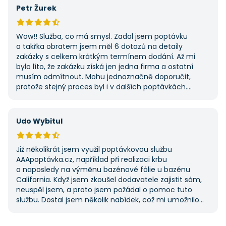
Petr Žurek
Wow!! Služba, co má smysl. Zadal jsem poptávku
a takřka obratem jsem měl 6 dotazů na detaily
zakázky s celkem krátkým termínem dodání. Až mi
bylo líto, že zakázku získá jen jedna firma a ostatní
musím odmítnout. Mohu jednoznačně doporučit,
protože stejný proces byl i v dalších poptávkách.
Pokud hledáte řemeslníky či služby, začněte tady :-)
Udo Wybitul
Již několikrát jsem využil poptávkovou službu
AAApoptávka.cz, například při realizaci krbu
a naposledy na výměnu bazénové fólie u bazénu
California. Když jsem zkoušel dodavatele zajistit sám,
neuspěl jsem, a proto jsem požádal o pomoc tuto
službu. Dostal jsem několik nabídek, což mi umožnilo
vybrat tu nejlepší. S poskytnutými službami jsem byl
velmi spokojen a rozhodně doporučuji AAApoptávka.cz