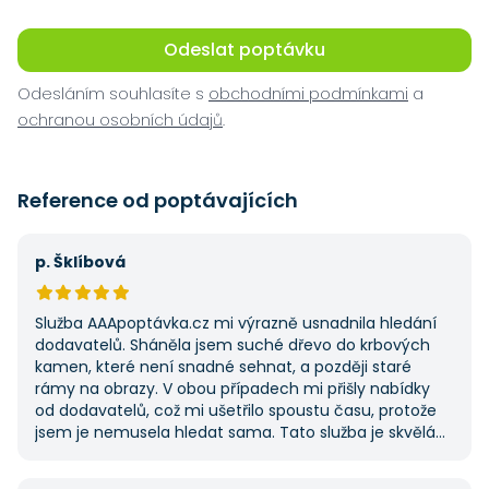
Odeslat poptávku
Odesláním souhlasíte s
obchodními podmínkami
a
ochranou osobních údajů
.
Reference od poptávajících
p. Šklíbová
Služba AAApoptávka.cz mi výrazně usnadnila hledání
dodavatelů. Sháněla jsem suché dřevo do krbových
kamen, které není snadné sehnat, a později staré
rámy na obrazy. V obou případech mi přišly nabídky
od dodavatelů, což mi ušetřilo spoustu času, protože
jsem je nemusela hledat sama. Tato služba je skvělá
a vždy se na ni ráda obrátím, když něco potřebuji.