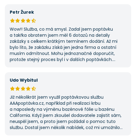
na AAApoptávka.cz obrátím i v budoucnu, pokud budu
potřebovat další řemeslné práce.
Petr Žurek
Wow!! Služba, co má smysl. Zadal jsem poptávku
a takřka obratem jsem měl 6 dotazů na detaily
zakázky s celkem krátkým termínem dodání. Až mi
bylo líto, že zakázku získá jen jedna firma a ostatní
musím odmítnout. Mohu jednoznačně doporučit,
protože stejný proces byl i v dalších poptávkách.
Pokud hledáte řemeslníky či služby, začněte tady :-)
Udo Wybitul
Již několikrát jsem využil poptávkovou službu
AAApoptávka.cz, například při realizaci krbu
a naposledy na výměnu bazénové fólie u bazénu
California. Když jsem zkoušel dodavatele zajistit sám,
neuspěl jsem, a proto jsem požádal o pomoc tuto
službu. Dostal jsem několik nabídek, což mi umožnilo
vybrat tu nejlepší. S poskytnutými službami jsem byl