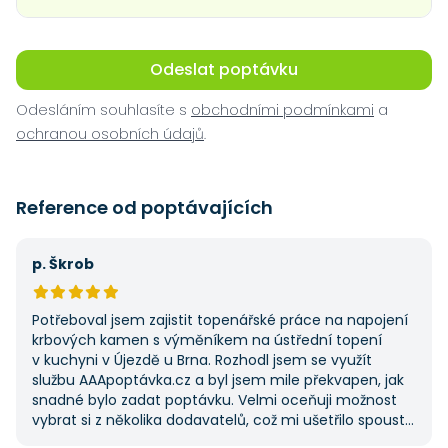
Odeslat poptávku
Odesláním souhlasíte s
obchodními podmínkami
a
ochranou osobních údajů
.
Reference od poptávajících
p. Škrob
Potřeboval jsem zajistit topenářské práce na napojení
krbových kamen s výměníkem na ústřední topení
v kuchyni v Újezdě u Brna. Rozhodl jsem se využít
službu AAApoptávka.cz a byl jsem mile překvapen, jak
snadné bylo zadat poptávku. Velmi oceňuji možnost
vybrat si z několika dodavatelů, což mi ušetřilo spoustu
času. Výsledek splnil moje očekávání a určitě se