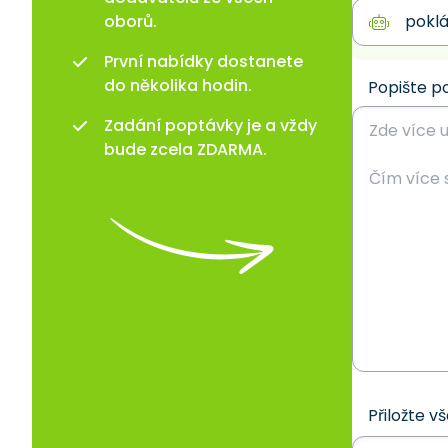
oborů.
První nabídky dostanete
do několika hodin.
Popište p
Zadání poptávky je a vždy
bude zcela ZDARMA.
Přiložte v