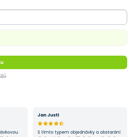
ku
ajů
.
Jan Justl
ptávkovou
S tímto typem objednávky a obstarání