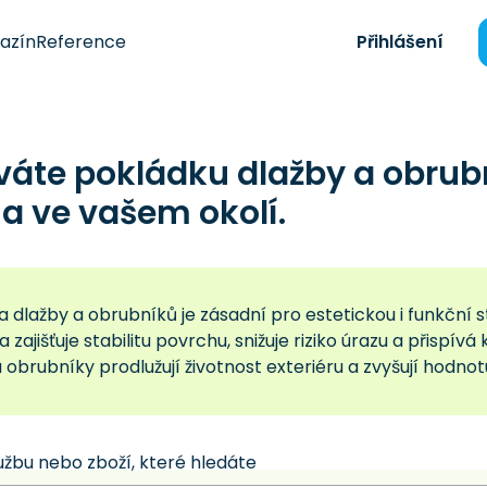
azín
Reference
Přihlášení
váte pokládku dlažby a obrub
a ve vašem okolí.
a dlažby a obrubníků je zásadní pro estetickou i funkčn
 zajišťuje stabilitu povrchu, snižuje riziko úrazu a přispív
 obrubníky prodlužují životnost exteriéru a zvyšují hodnot
užbu nebo zboží, které hledáte