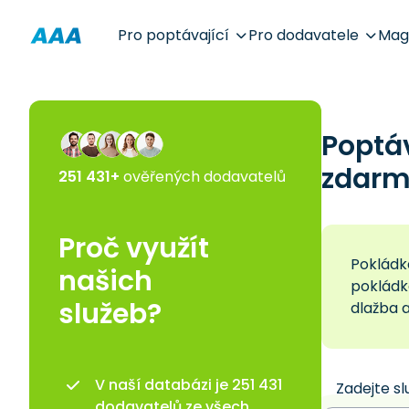
Pro poptávající
Pro dodavatele
Mag
Poptá
zdarm
251 431+
ověřených dodavatelů
Proč využít
Pokládk
našich
pokládka
služeb?
dlažba a
V naší databázi je 251 431
Zadejte sl
dodavatelů ze všech