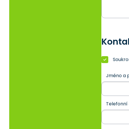
Konta
Soukr
Jméno a p
Telefonní 