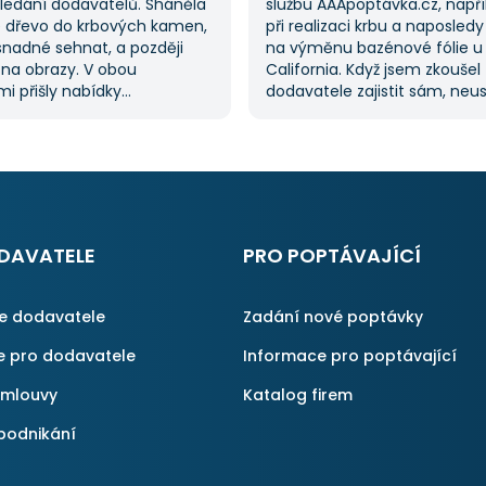
hledání dodavatelů. Sháněla
službu AAApoptávka.cz, napří
 dřevo do krbových kamen,
při realizaci krbu a naposledy
snadné sehnat, a později
na výměnu bazénové fólie u
 na obrazy. V obou
California. Když jsem zkoušel
i přišly nabídky
dodavatele zajistit sám, neu
lů, což mi ušetřilo spoustu
a proto jsem požádal o pom
ože jsem je nemusela hledat
službu. Dostal jsem několik n
služba je skvělá a vždy se
mi umožnilo vybrat tu nejlepš
obrátím, když něco potřebuji.
S poskytnutými službami jse
spokojen a rozhodně doporuč
AAApoptávka.cz i ostatním.
DAVATELE
PRO POPTÁVAJÍCÍ
ce dodavatele
Zadání nové poptávky
e pro dodavatele
Informace pro poptávající
smlouvy
Katalog firem
podnikání