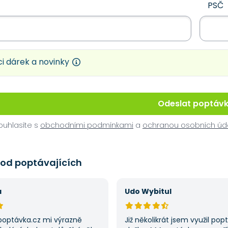
PSČ
i dárek a novinky
Odeslat poptáv
uhlasíte s
obchodními podmínkami
a
ochranou osobních úd
 od poptávajících
á
Udo Wybitul
poptávka.cz mi výrazně
Již několikrát jsem využil po