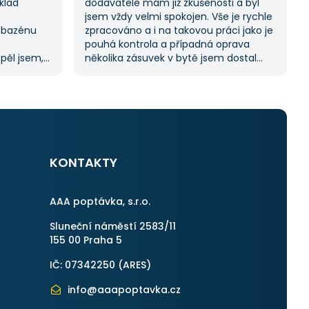
klad
dodavatele mám již zkušenosti a byl
jsem vždy velmi spokojen. Vše je rychle
 bazénu
zpracováno a i na takovou práci jako je
pouhá kontrola a případná oprava
spěl jsem,
několika zásuvek v bytě jsem dostal
oc tuto
11 nabídek. Zakázka byla velmi rychle
abídek, což
vyřešena a práce provedena. Velmi
í.
příjemný pán. Až budu něco
m byl velmi
potřebovat, jistě se obrátím na stejnou
uji
instituci. Vřele doporučuji, neboť se
můžete po všech stránkách plně
spolehnout.
KONTAKTY
AAA poptávka, s.r.o.
Sluneční náměstí 2583/11
155 00 Praha 5
IČ: 07342250 (
ARES
)
info@aaapoptavka.cz