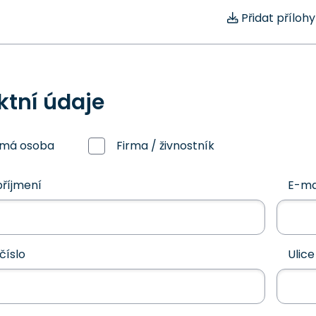
Přidat přílohy
ktní údaje
omá osoba
Firma / živnostník
říjmení
E-ma
číslo
Ulice