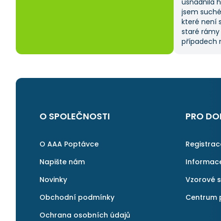
usnadnila 
jsem suché
které není 
staré rámy
případech m
od dodavate
času, prot
sama. Tato 
na ni ráda 
O SPOLEČNOSTI
PRO DO
O AAA Poptávce
Registra
Napište nám
Informac
Novinky
Vzorové 
Obchodní podmínky
Centrum 
Ochrana osobních údajů