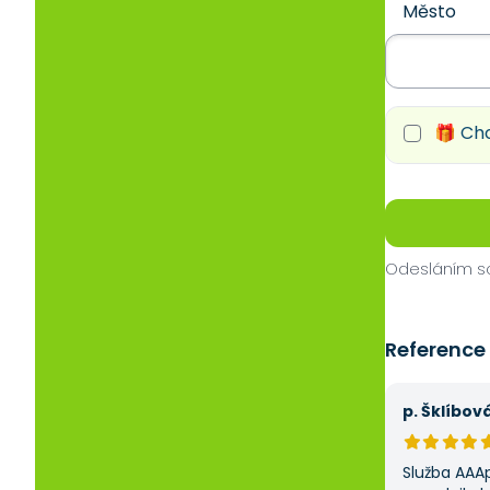
Město
🎁 Chc
Odesláním so
Reference
p. Šklíbov
Služba AAA