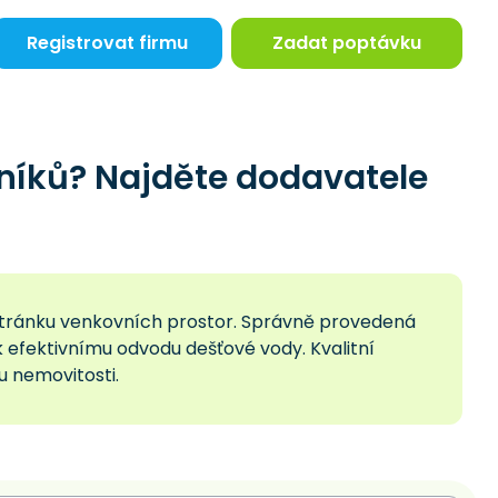
Registrovat firmu
Zadat poptávku
níků? Najděte dodavatele
í stránku venkovních prostor. Správně provedená
á k efektivnímu odvodu dešťové vody. Kvalitní
u nemovitosti.