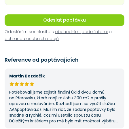
Odeslat poptávku
Odesláním souhlasíte s
obchodními podmínkami
a
ochranou osobních údajů
.
Reference od poptávajících
Martin Bezdečík
Potřebovali jsme zajistit finální úklid dvou domů
na Přerovsku, které mají rozlohu 300 m2 a prošly
opravou a malováním. Rozhodl jsem se využít službu
AAApoptavka.cz. Musím říct, že zadání poptávky bylo
snadné a rychlé, což mi ušetřilo spoustu času.
Důležitým kritériem pro mě bylo mít možnost výběru
z několika dodavatelů a AAApoptavka.cz mi tuto