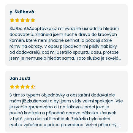
výhodu nabídla. Tato poptávka rozhodně nebyla má
první, ale se službou jsem byl spokojený, protože mi
p. Šklíbová
umožnila najít rychlé řešení. Vše proběhlo v pořádku
a příště jejich službu využiji znovu.
Služba AAApoptávka.cz mi výrazně usnadnila hledání
dodavatelů. Sháněla jsem suché dřevo do krbových
kamen, které není snadné sehnat, a později staré
rámy na obrazy. V obou případech mi přišly nabídky
od dodavatelů, což mi ušetřilo spoustu času, protože
jsem je nemusela hledat sama. Tato služba je skvělá
a vždy se na ni ráda obrátím, když něco potřebuji.
Jan Justl
S tímto typem objednávky a obstarání dodavatele
mám již zkušenosti a byl jsem vždy velmi spokojen. Vše
je rychle zpracováno a i na takovou práci jako je
pouhá kontrola a případná oprava několika zásuvek
v bytě jsem dostal 11 nabídek. Zakázka byla velmi
rychle vyřešena a práce provedena. Velmi příjemný
pán. Až budu něco potřebovat, jistě se obrátím