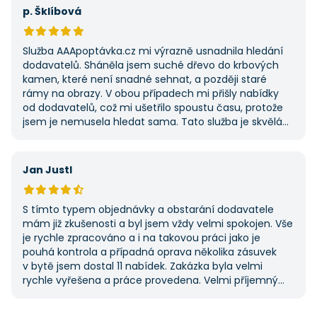
první, ale se službou jsem byl spokojený, protože mi
p. Šklíbová
umožnila najít rychlé řešení. Vše proběhlo v pořádku
a příště jejich službu využiji znovu.
Služba AAApoptávka.cz mi výrazně usnadnila hledání
dodavatelů. Sháněla jsem suché dřevo do krbových
kamen, které není snadné sehnat, a později staré
rámy na obrazy. V obou případech mi přišly nabídky
od dodavatelů, což mi ušetřilo spoustu času, protože
jsem je nemusela hledat sama. Tato služba je skvělá
a vždy se na ni ráda obrátím, když něco potřebuji.
Jan Justl
S tímto typem objednávky a obstarání dodavatele
mám již zkušenosti a byl jsem vždy velmi spokojen. Vše
je rychle zpracováno a i na takovou práci jako je
pouhá kontrola a případná oprava několika zásuvek
v bytě jsem dostal 11 nabídek. Zakázka byla velmi
rychle vyřešena a práce provedena. Velmi příjemný
pán. Až budu něco potřebovat, jistě se obrátím
na stejnou instituci. Vřele doporučuji, neboť se můžete