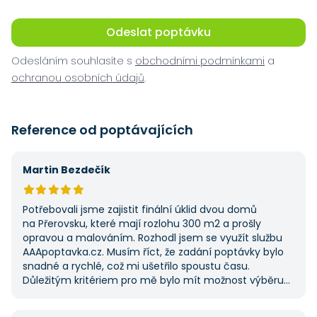
Odeslat poptávku
Odesláním souhlasíte s
obchodními podmínkami
a
ochranou osobních údajů
.
Reference od poptávajících
Martin Bezdečík
Potřebovali jsme zajistit finální úklid dvou domů
na Přerovsku, které mají rozlohu 300 m2 a prošly
opravou a malováním. Rozhodl jsem se využít službu
AAApoptavka.cz. Musím říct, že zadání poptávky bylo
snadné a rychlé, což mi ušetřilo spoustu času.
Důležitým kritériem pro mě bylo mít možnost výběru
z několika dodavatelů a AAApoptavka.cz mi tuto
výhodu nabídla. Tato poptávka rozhodně nebyla má