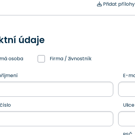
Přidat přílohy
ktní údaje
omá osoba
Firma / živnostník
říjmení
E-ma
číslo
Ulice
PSČ