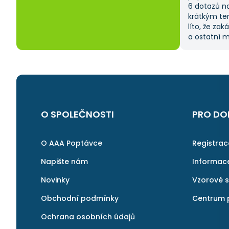
6 dotazů na
krátkým te
líto, že zak
a ostatní 
jednoznačně
proces byl 
Pokud hledá
začněte tad
O SPOLEČNOSTI
PRO DO
O AAA Poptávce
Registra
Napište nám
Informac
Novinky
Vzorové 
Obchodní podmínky
Centrum 
Ochrana osobních údajů