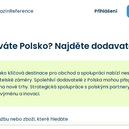
azín
Reference
Přihlášení
váte Polsko? Najděte dodavat
ako klíčová destinace pro obchod a spolupráci nabízí nes
elské záměry. Spolehliví dodavatelé z Polska mohou přisp
na nové trhy. Strategická spolupráce s polskými partner
 výměnu a inovaci.
užbu nebo zboží, které hledáte