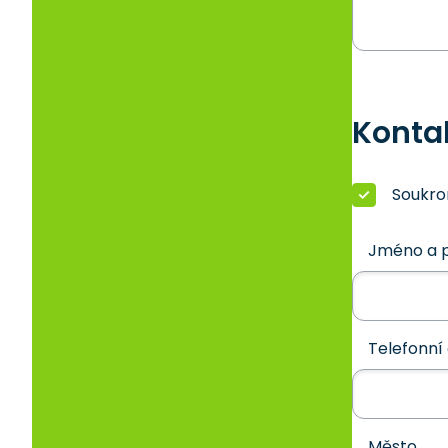
Konta
Soukr
Jméno a p
Telefonní 
Město