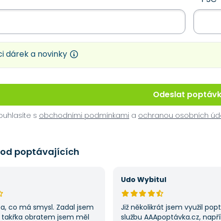
i dárek a novinky
Odeslat poptáv
uhlasíte s
obchodními podmínkami
a
ochranou osobních úd
 od poptávajících
Udo Wybitul
ba, co má smysl. Zadal jsem
Již několikrát jsem využil po
 takřka obratem jsem měl
službu AAApoptávka.cz, napří