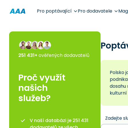
Pro poptávající
Pro dodavatele
Mag
Poptá
251 431+
ověřených dodavatelů
Polsko j
Proč využít
podnikat
našich
dosahu 
kulturní
služeb?
Zadejte sl
V naší databázi je 251 431
dodavatelů ze všech