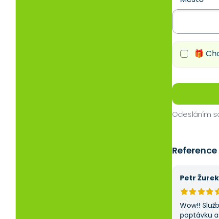
🎁 Chc
Odesláním so
Reference
Petr Žurek
Wow!! Služ
poptávku a