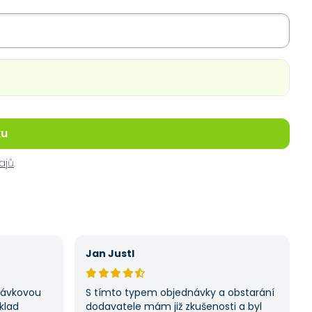
ku
ajů
.
Jan Justl
ptávkovou
S tímto typem objednávky a obstarání
klad
dodavatele mám již zkušenosti a byl