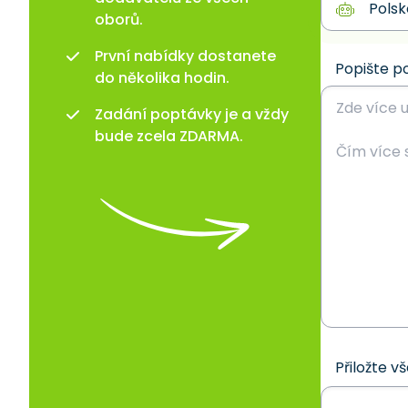
oborů.
První nabídky dostanete
Popište p
do několika hodin.
Zadání poptávky je a vždy
bude zcela ZDARMA.
Přiložte v