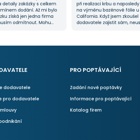
 detaily zakázky s celkem
při realizaci krbu a naposledy
rmínem dodání. Až mi bylo
na výměnu bazénové fólie u
ázku získá jen jedna firma
California. Když jsem zkoušel
musím odmítnout. Mohu
dodavatele zajistit sám, neu
 doporučit, protože stejný
a proto jsem požádal o pom
i v dalších poptávkách.
službu. Dostal jsem několik n
te řemeslníky či služby,
mi umožnilo vybrat tu nejlepš
y :-)
S poskytnutými službami jse
spokojen a rozhodně doporuč
AAApoptávka.cz i ostatním.
DAVATELE
PRO POPTÁVAJÍCÍ
ce dodavatele
Zadání nové poptávky
e pro dodavatele
Informace pro poptávající
smlouvy
Katalog firem
podnikání