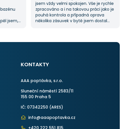
jsem vždy velmi spokojen. Vše je rychle
 bazénu
zpracováno a i na takovou práci jako je
pouhá kontrola a případná oprava
spěl jsem,
několika zásuvek v bytě jsem dostal
oc tuto
11 nabídek. Zakázka byla velmi rychle
abídek, což
vyřešena a práce provedena. Velmi
í.
příjemný pán. Až budu něco
m byl velmi
potřebovat, jistě se obrátím na stejnou
uji
instituci. Vřele doporučuji, neboť se
můžete po všech stránkách plně
spolehnout.
KONTAKTY
AAA poptávka, s.r.o.
Sluneční náměstí 2583/11
155 00 Praha 5
IČ: 07342250 (
ARES
)
info@aaapoptavka.cz
+420 222 551 815