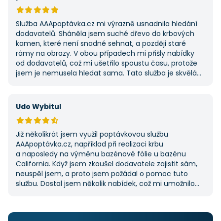
Služba AAApoptávka.cz mi výrazně usnadnila hledání
dodavatelů. Sháněla jsem suché dřevo do krbových
kamen, které není snadné sehnat, a později staré
rámy na obrazy. V obou případech mi přišly nabídky
od dodavatelů, což mi ušetřilo spoustu času, protože
jsem je nemusela hledat sama. Tato služba je skvělá
a vždy se na ni ráda obrátím, když něco potřebuji.
Udo Wybitul
Již několikrát jsem využil poptávkovou službu
AAApoptávka.cz, například při realizaci krbu
a naposledy na výměnu bazénové fólie u bazénu
California. Když jsem zkoušel dodavatele zajistit sám,
neuspěl jsem, a proto jsem požádal o pomoc tuto
službu. Dostal jsem několik nabídek, což mi umožnilo
vybrat tu nejlepší. S poskytnutými službami jsem byl
velmi spokojen a rozhodně doporučuji AAApoptávka.cz
i ostatním.