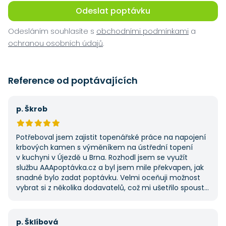
Odeslat poptávku
Odesláním souhlasíte s
obchodními podmínkami
a
ochranou osobních údajů
.
Reference od poptávajících
p. Škrob
Potřeboval jsem zajistit topenářské práce na napojení
krbových kamen s výměníkem na ústřední topení
v kuchyni v Újezdě u Brna. Rozhodl jsem se využít
službu AAApoptávka.cz a byl jsem mile překvapen, jak
snadné bylo zadat poptávku. Velmi oceňuji možnost
vybrat si z několika dodavatelů, což mi ušetřilo spoustu
času. Výsledek splnil moje očekávání a určitě se
na AAApoptávka.cz obrátím i v budoucnu, pokud budu
potřebovat další řemeslné práce.
p. Šklíbová