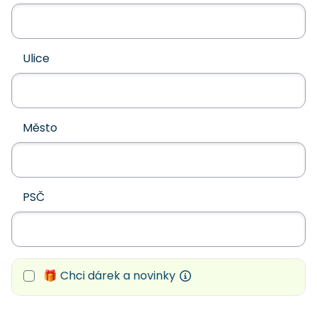
Ulice
Město
PSČ
🎁 Chci dárek a novinky