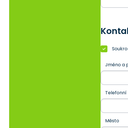
Konta
Soukr
Jméno a p
Telefonní 
Město