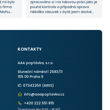
ž mi bylo
zpracováno a i na takovou práci jako je
na firma
pouhá kontrola a případná oprava
. Mohu
několika zásuvek v bytě jsem dostal
ože stejný
11 nabídek. Zakázka byla velmi rychle
kách.
vyřešena a práce provedena. Velmi
služby,
příjemný pán. Až budu něco
potřebovat, jistě se obrátím na stejnou
instituci. Vřele doporučuji, neboť se
můžete po všech stránkách plně
spolehnout.
KONTAKTY
AAA poptávka, s.r.o.
Sluneční náměstí 2583/11
155 00 Praha 5
IČ: 07342250 (
ARES
)
info@aaapoptavka.cz
+420 222 551 815
(V pracovní dny 8:00 - 16:30)