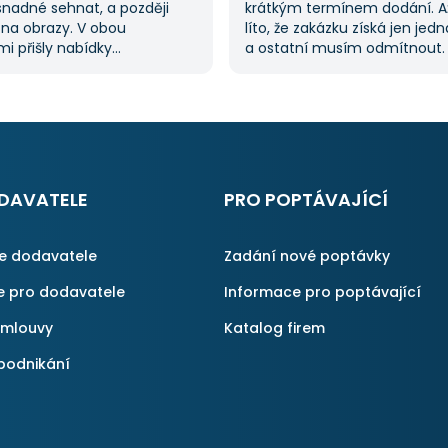
snadné sehnat, a později
krátkým termínem dodání. A
 na obrazy. V obou
líto, že zakázku získá jen jed
i přišly nabídky
a ostatní musím odmítnout
lů, což mi ušetřilo spoustu
jednoznačně doporučit, prot
ože jsem je nemusela hledat
proces byl i v dalších poptáv
služba je skvělá a vždy se
Pokud hledáte řemeslníky či 
obrátím, když něco potřebuji.
začněte tady :-)
DAVATELE
PRO POPTÁVAJÍCÍ
ce dodavatele
Zadání nové poptávky
e pro dodavatele
Informace pro poptávající
smlouvy
Katalog firem
podnikání