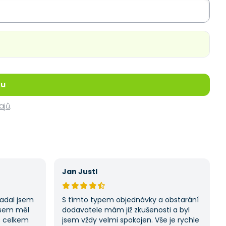
ku
ajů
.
Jan Justl
Zadal jsem
S tímto typem objednávky a obstarání
jsem měl
dodavatele mám již zkušenosti a byl
s celkem
jsem vždy velmi spokojen. Vše je rychle