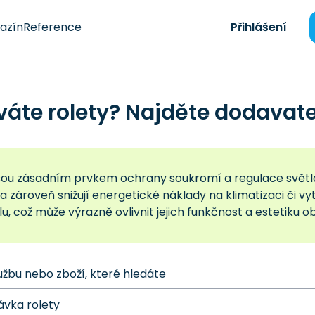
azín
Reference
Přihlášení
áte rolety? Najděte dodavate
jsou zásadním prvkem ochrany soukromí a regulace světla 
 zároveň snižují energetické náklady na klimatizaci či vytá
u, což může výrazně ovlivnit jejich funkčnost a estetiku 
užbu nebo zboží, které hledáte