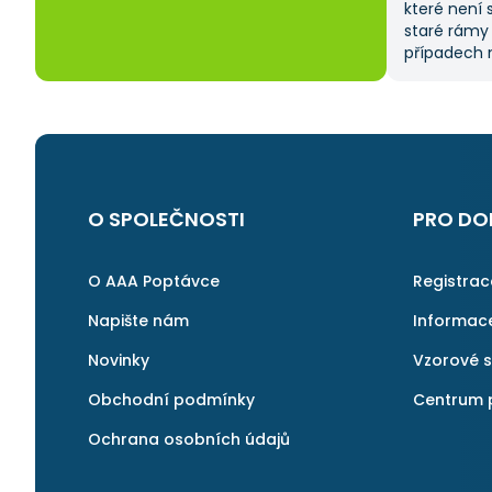
které není 
staré rámy
případech m
od dodavate
času, prot
sama. Tato 
na ni ráda 
O SPOLEČNOSTI
PRO DO
O AAA Poptávce
Registra
Napište nám
Informac
Novinky
Vzorové 
Obchodní podmínky
Centrum 
Ochrana osobních údajů