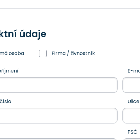
ktní údaje
omá osoba
Firma / živnostník
říjmení
E-ma
číslo
Ulice
PSČ