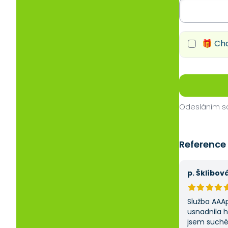
🎁 Chc
Odesláním so
Reference
p. Šklíbov
Služba AAA
usnadnila 
jsem suché