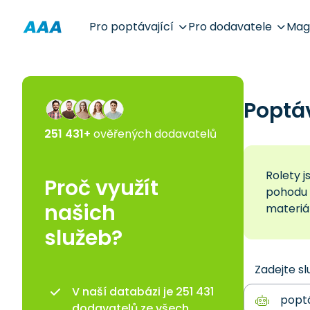
Pro poptávající
Pro dodavatele
Mag
Poptáv
251 431+
ověřených dodavatelů
Rolety 
Proč využít
pohodu a
našich
materiál
služeb?
Zadejte sl
V naší databázi je 251 431
dodavatelů ze všech