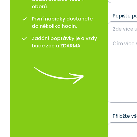
oborů.
Popište p
První nabídky dostanete
do několika hodin.
Zadání poptávky je a vždy
bude zcela ZDARMA.
Přiložte v