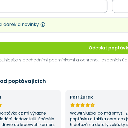
i dárek a novinky
Odeslat poptáv
uhlasíte s
obchodními podmínkami
a
ochranou osobních úd
 od poptávajících
á
Petr Žurek
poptávka.cz mi výrazně
Wow!! Služba, co má smysl. 
hledání dodavatelů. Sháněla
poptávku a takřka obratem 
 dřevo do krbových kamen,
6 dotazů na detaily zakázky 