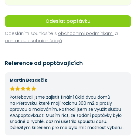
Odeslat poptávku
Odesláním souhlasíte s
obchodními podmínkami
a
ochranou osobních údajů
.
Reference od poptávajících
Martin Bezdečík
Potřebovali jsme zajistit finální úklid dvou domů
na Přerovsku, které mají rozlohu 300 m2 a prošly
opravou a malováním. Rozhodl jsem se využít službu
AAApoptavka.cz. Musím říct, že zadání poptávky bylo
snadné a rychlé, což mi ušetřilo spoustu času.
Důležitým kritériem pro mě bylo mít možnost výběru
z několika dodavatelů a AAApoptavka.cz mi tuto