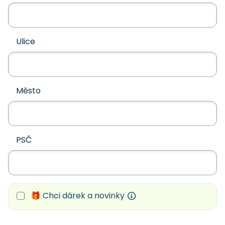
Ulice
Město
PSČ
🎁 Chci dárek a novinky