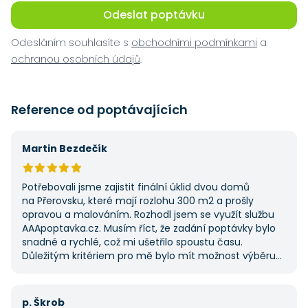
Odeslat poptávku
Odesláním souhlasíte s
obchodními podmínkami
a
ochranou osobních údajů
.
Reference od poptávajících
Martin Bezdečík
Potřebovali jsme zajistit finální úklid dvou domů
na Přerovsku, které mají rozlohu 300 m2 a prošly
opravou a malováním. Rozhodl jsem se využít službu
AAApoptavka.cz. Musím říct, že zadání poptávky bylo
snadné a rychlé, což mi ušetřilo spoustu času.
Důležitým kritériem pro mě bylo mít možnost výběru
z několika dodavatelů a AAApoptavka.cz mi tuto
výhodu nabídla. Tato poptávka rozhodně nebyla má
první, ale se službou jsem byl spokojený, protože mi
p. Škrob