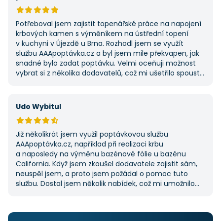
umožnila najít rychlé řešení. Vše proběhlo v pořádku
a příště jejich službu využiji znovu.
Potřeboval jsem zajistit topenářské práce na napojení
krbových kamen s výměníkem na ústřední topení
v kuchyni v Újezdě u Brna. Rozhodl jsem se využít
službu AAApoptávka.cz a byl jsem mile překvapen, jak
snadné bylo zadat poptávku. Velmi oceňuji možnost
vybrat si z několika dodavatelů, což mi ušetřilo spoustu
času. Výsledek splnil moje očekávání a určitě se
na AAApoptávka.cz obrátím i v budoucnu, pokud budu
potřebovat další řemeslné práce.
Udo Wybitul
Již několikrát jsem využil poptávkovou službu
AAApoptávka.cz, například při realizaci krbu
a naposledy na výměnu bazénové fólie u bazénu
California. Když jsem zkoušel dodavatele zajistit sám,
neuspěl jsem, a proto jsem požádal o pomoc tuto
službu. Dostal jsem několik nabídek, což mi umožnilo
vybrat tu nejlepší. S poskytnutými službami jsem byl
velmi spokojen a rozhodně doporučuji AAApoptávka.cz
i ostatním.