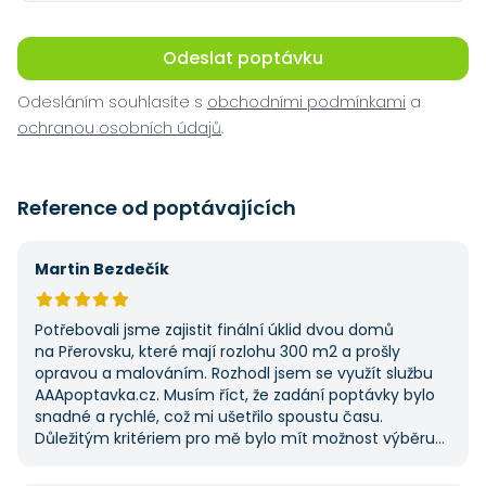
Odeslat poptávku
Odesláním souhlasíte s
obchodními podmínkami
a
ochranou osobních údajů
.
Reference od poptávajících
Martin Bezdečík
Potřebovali jsme zajistit finální úklid dvou domů
na Přerovsku, které mají rozlohu 300 m2 a prošly
opravou a malováním. Rozhodl jsem se využít službu
AAApoptavka.cz. Musím říct, že zadání poptávky bylo
snadné a rychlé, což mi ušetřilo spoustu času.
Důležitým kritériem pro mě bylo mít možnost výběru
z několika dodavatelů a AAApoptavka.cz mi tuto
výhodu nabídla. Tato poptávka rozhodně nebyla má