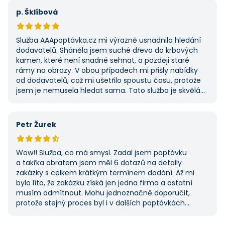
první, ale se službou jsem byl spokojený, protože mi
p. Šklíbová
umožnila najít rychlé řešení. Vše proběhlo v pořádku
a příště jejich službu využiji znovu.
Služba AAApoptávka.cz mi výrazně usnadnila hledání
dodavatelů. Sháněla jsem suché dřevo do krbových
kamen, které není snadné sehnat, a později staré
rámy na obrazy. V obou případech mi přišly nabídky
od dodavatelů, což mi ušetřilo spoustu času, protože
jsem je nemusela hledat sama. Tato služba je skvělá
a vždy se na ni ráda obrátím, když něco potřebuji.
Petr Žurek
Wow!! Služba, co má smysl. Zadal jsem poptávku
a takřka obratem jsem měl 6 dotazů na detaily
zakázky s celkem krátkým termínem dodání. Až mi
bylo líto, že zakázku získá jen jedna firma a ostatní
musím odmítnout. Mohu jednoznačně doporučit,
protože stejný proces byl i v dalších poptávkách.
Pokud hledáte řemeslníky či služby, začněte tady :-)