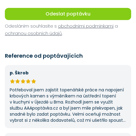
Odeslat poptávku
Odesláním souhlasíte s
obchodními podmínkami
a
ochranou osobních údajů
.
Reference od poptávajících
p. Škrob
Potřeboval jsem zajistit topenářské práce na napojení
krbových kamen s výměníkem na ústřední topení
v kuchyni v Újezdě u Brna. Rozhodl jsem se využít
službu AAApoptávka.cz a byl jsem mile překvapen, jak
snadné bylo zadat poptávku. Velmi oceňuji možnost
vybrat si z několika dodavatelů, což mi ušetřilo spoustu
času. Výsledek splnil moje očekávání a určitě se
na AAApoptávka.cz obrátím i v budoucnu, pokud budu