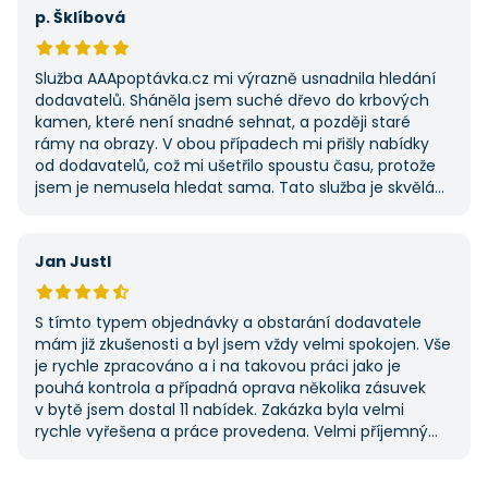
potřebovat další řemeslné práce.
p. Šklíbová
Služba AAApoptávka.cz mi výrazně usnadnila hledání
dodavatelů. Sháněla jsem suché dřevo do krbových
kamen, které není snadné sehnat, a později staré
rámy na obrazy. V obou případech mi přišly nabídky
od dodavatelů, což mi ušetřilo spoustu času, protože
jsem je nemusela hledat sama. Tato služba je skvělá
a vždy se na ni ráda obrátím, když něco potřebuji.
Jan Justl
S tímto typem objednávky a obstarání dodavatele
mám již zkušenosti a byl jsem vždy velmi spokojen. Vše
je rychle zpracováno a i na takovou práci jako je
pouhá kontrola a případná oprava několika zásuvek
v bytě jsem dostal 11 nabídek. Zakázka byla velmi
rychle vyřešena a práce provedena. Velmi příjemný
pán. Až budu něco potřebovat, jistě se obrátím
na stejnou instituci. Vřele doporučuji, neboť se můžete