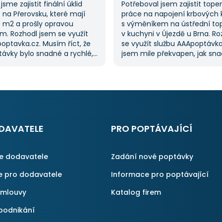
jsme zajistit finální úklid
Potřeboval jsem zajistit tope
na Přerovsku, které mají
práce na napojení krbových
0 m2 a prošly opravou
s výměníkem na ústřední to
m. Rozhodl jsem se využít
v kuchyni v Újezdě u Brna. R
optavka.cz. Musím říct, že
se využít službu AAApoptávka
ávky bylo snadné a rychlé,
jsem mile překvapen, jak sn
řilo spoustu času. Důležitým
zadat poptávku. Velmi oceňu
pro mě bylo mít možnost
vybrat si z několika dodavate
kolika dodavatelů
ušetřilo spoustu času. Výslede
vka.cz mi tuto výhodu
moje očekávání a určitě se
ato poptávka rozhodně
na AAApoptávka.cz obrátím
rvní, ale se službou jsem
i v budoucnu, pokud budu p
ný, protože mi umožnila
další řemeslné práce.
DAVATELE
PRO POPTÁVAJÍCÍ
é řešení. Vše proběhlo
příště jejich službu využiji
ce dodavatele
Zadání nové poptávky
e pro dodavatele
Informace pro poptávající
smlouvy
Katalog firem
podnikání