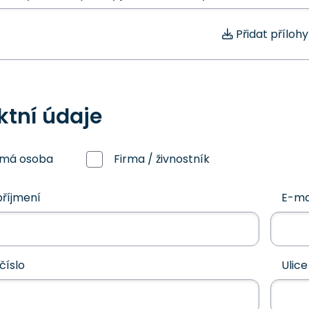
Přidat přílohy
ktní údaje
omá osoba
Firma / živnostník
říjmení
E-ma
číslo
Ulice