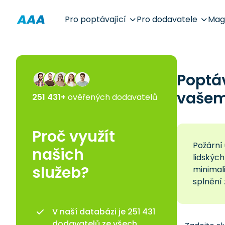
Pro poptávající
Pro dodavatele
Mag
Poptá
vašem 
251 431+
ověřených dodavatelů
Proč využít
Požární
našich
lidskýc
služeb?
minimali
splnění 
V naší databázi je 251 431
dodavatelů ze všech