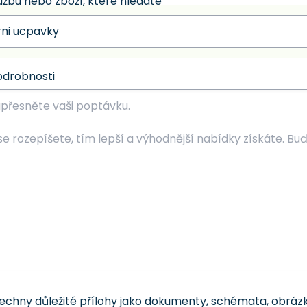
užbu nebo zboží, které hledáte
odrobnosti
šechny důležité přílohy jako dokumenty, schémata, obrázk