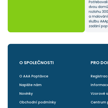
Potřebovali 
dvou domů 
rozlohu 30
a malování
službu AAAp
zadání popt
což mi ušet
kritériem 
výběru z ně
a AAApopta
nabídla. T
nebyla má p
byl spokoje
O SPOLEČNOSTI
PRO DO
najít rychl
v pořádku a 
znovu.
O AAA Poptávce
Registra
Napište nám
Informac
Novinky
Vzorové 
Obchodní podmínky
Centrum 