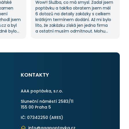
nářské
Wow!! Služba, co má smysl. Zadal jsem
 kamen
poptávku a takřka obratem jsem měl
pení
6 dotazů na detaily zakázky s celkem
ozhodl jsem
krátkým termínem dodání. Až mi bylo
.cz a byl
líto, že zakázku získá jen jedna firma
adné bylo
a ostatní musím odmítnout. Mohu
ji možnost
jednoznačně doporučit, protože stejný
lů, což mi
proces byl i v dalších poptávkách.
k splnil
Pokud hledáte řemeslníky či služby,
začněte tady :-)
otřebovat
KONTAKTY
AAA poptávka, s.r.o.
Sluneční náměstí 2583/11
155 00 Praha 5
IČ: 07342250 (
ARES
)
info@aaapoptavka.cz