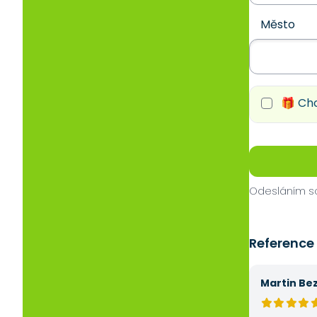
Město
🎁 Chc
Odesláním so
Reference
Martin Be