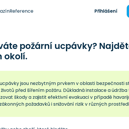
azín
Reference
Přihlášení
váte požární ucpávky? Najdě
okolí.
 ucpávky jsou nezbytným prvkem v oblasti bezpečnosti st
h životů před šířením požáru. Důkladná instalace a údrž
zovat škody a zajistit efektivní evakuaci v případě havarijn
zákonných požadavků i snižování rizik v různých prostřed