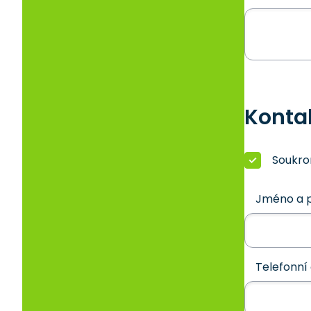
Konta
Soukr
Jméno a p
Telefonní 