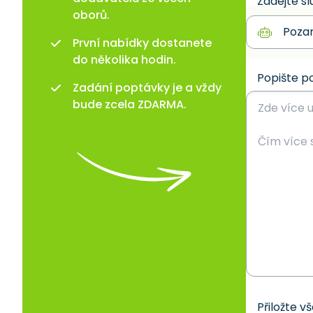
Zadejte sl
oborů.
První nabídky dostanete
do několika hodin.
Popište p
Zadání poptávky je a vždy
bude zcela ZDARMA.
Přiložte v