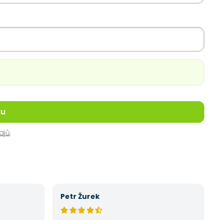
ku
ajů
.
Petr Žurek