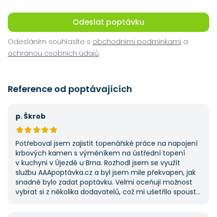
Odeslat poptávku
Odesláním souhlasíte s
obchodními podmínkami
a
ochranou osobních údajů
.
Reference od poptávajících
p. Škrob
Potřeboval jsem zajistit topenářské práce na napojení
krbových kamen s výměníkem na ústřední topení
v kuchyni v Újezdě u Brna. Rozhodl jsem se využít
službu AAApoptávka.cz a byl jsem mile překvapen, jak
snadné bylo zadat poptávku. Velmi oceňuji možnost
vybrat si z několika dodavatelů, což mi ušetřilo spoustu
času. Výsledek splnil moje očekávání a určitě se
na AAApoptávka.cz obrátím i v budoucnu, pokud budu