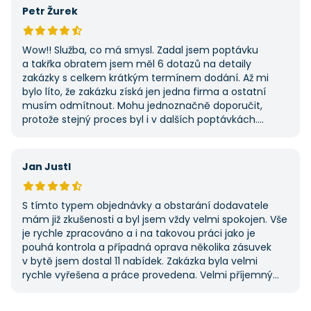
potřebovat další řemeslné práce.
Petr Žurek
Wow!! Služba, co má smysl. Zadal jsem poptávku
a takřka obratem jsem měl 6 dotazů na detaily
zakázky s celkem krátkým termínem dodání. Až mi
bylo líto, že zakázku získá jen jedna firma a ostatní
musím odmítnout. Mohu jednoznačně doporučit,
protože stejný proces byl i v dalších poptávkách.
Pokud hledáte řemeslníky či služby, začněte tady :-)
Jan Justl
S tímto typem objednávky a obstarání dodavatele
mám již zkušenosti a byl jsem vždy velmi spokojen. Vše
je rychle zpracováno a i na takovou práci jako je
pouhá kontrola a případná oprava několika zásuvek
v bytě jsem dostal 11 nabídek. Zakázka byla velmi
rychle vyřešena a práce provedena. Velmi příjemný
pán. Až budu něco potřebovat, jistě se obrátím
na stejnou instituci. Vřele doporučuji, neboť se můžete