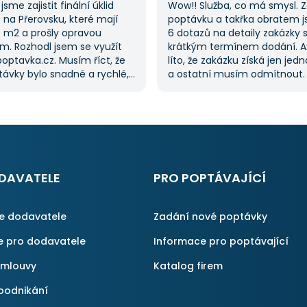
jsme zajistit finální úklid
Wow!! Služba, co má smysl. 
na Přerovsku, které mají
poptávku a takřka obratem 
0 m2 a prošly opravou
6 dotazů na detaily zakázky 
m. Rozhodl jsem se využít
krátkým termínem dodání. A
optavka.cz. Musím říct, že
líto, že zakázku získá jen jed
ávky bylo snadné a rychlé,
a ostatní musím odmítnout
řilo spoustu času. Důležitým
jednoznačně doporučit, prot
pro mě bylo mít možnost
proces byl i v dalších poptáv
kolika dodavatelů
Pokud hledáte řemeslníky či 
vka.cz mi tuto výhodu
začněte tady :-)
ato poptávka rozhodně
rvní, ale se službou jsem
ný, protože mi umožnila
DAVATELE
PRO POPTÁVAJÍCÍ
é řešení. Vše proběhlo
příště jejich službu využiji
ce dodavatele
Zadání nové poptávky
e pro dodavatele
Informace pro poptávající
smlouvy
Katalog firem
podnikání