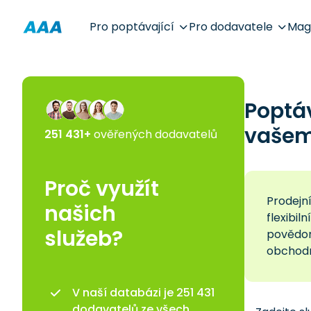
Pro poptávající
Pro dodavatele
Mag
Poptá
vašem 
251 431+
ověřených dodavatelů
Proč využít
Prodejní
našich
flexibil
služeb?
povědom
obchodn
V naší databázi je 251 431
dodavatelů ze všech