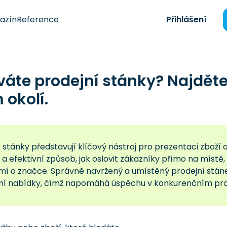
azín
Reference
Přihlášení
váte prodejní stánky? Najdět
okolí.
 stánky představují klíčový nástroj pro prezentaci zboží 
ní a efektivní způsob, jak oslovit zákazníky přímo na místě,
í o značce. Správně navržený a umístěný prodejní stánek
í nabídky, čímž napomáhá úspěchu v konkurenčním pros