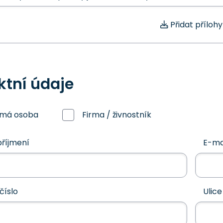
Přidat přílohy
ktní údaje
omá osoba
Firma / živnostník
říjmení
E-ma
číslo
Ulice