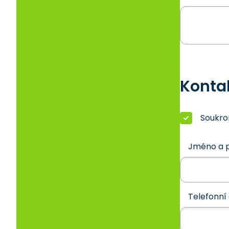
Konta
Soukr
Jméno a p
Telefonní 