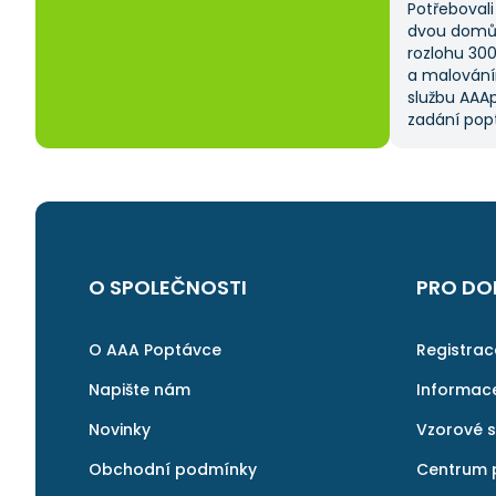
Potřebovali 
dvou domů 
rozlohu 30
a malování
službu AAAp
zadání popt
což mi ušet
kritériem 
výběru z ně
a AAApopta
nabídla. T
nebyla má p
byl spokoje
O SPOLEČNOSTI
PRO DO
najít rychl
v pořádku a 
znovu.
O AAA Poptávce
Registra
Napište nám
Informac
Novinky
Vzorové 
Obchodní podmínky
Centrum 