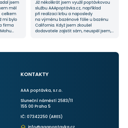
Zadal jsem
Již několikrát jsem využil poptávkovou
jsem měl
službu AAApoptávka.cz, například
s celkem
při realizaci krbu a naposledy
ž mi bylo
na výměnu bazénové fólie u bazénu
na firma
California. Když jsem zkoušel
. Mohu
dodavatele zajistit sám, neuspěl jsem,
ože stejný
a proto jsem požádal o pomoc tuto
kách.
službu. Dostal jsem několik nabídek, což
služby,
mi umožnilo vybrat tu nejlepší.
S poskytnutými službami jsem byl velmi
spokojen a rozhodně doporučuji
AAApoptávka.cz i ostatním.
KONTAKTY
AAA poptávka, s.r.o.
Sluneční náměstí 2583/11
155 00 Praha 5
IČ: 07342250 (
ARES
)
info@aaapoptavka.cz