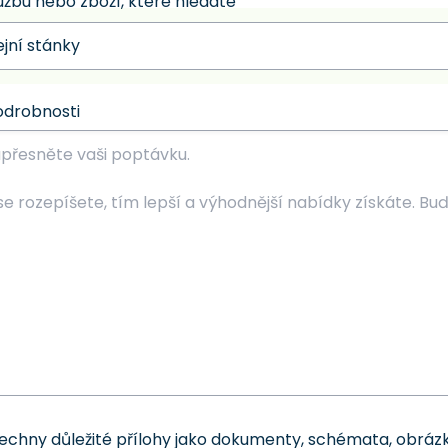
užbu nebo zboží, které hledáte
odrobnosti
šechny důležité přílohy jako dokumenty, schémata, obrázk