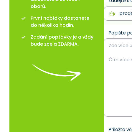
Zadejte sl
oborů.
První nabídky dostanete
do několika hodin.
Popište p
Zadání poptávky je a vždy
bude zcela ZDARMA.
Přiložte v