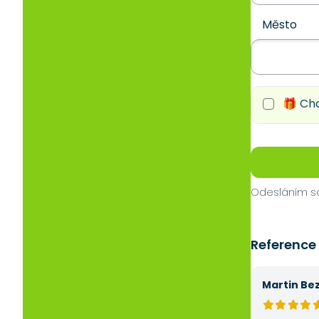
Město
🎁 Chc
Odesláním so
Reference
Martin Be