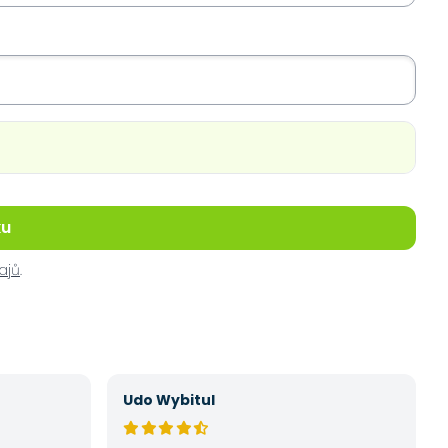
ku
ajů
.
Udo Wybitul