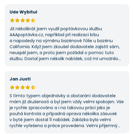
výhodu nabídla. Tato poptávka rozhodně nebyla má
první, ale se službou jsem byl spokojený, protože mi
Udo Wybitul
umožnila najít rychlé řešení. Vše proběhlo v pořádku
a příště jejich službu využiji znovu.
Již několikrát jsem využil poptávkovou službu
AAApoptávka.cz, například při realizaci krbu
a naposledy na výměnu bazénové fólie u bazénu
California. Když jsem zkoušel dodavatele zajistit sám,
neuspěl jsem, a proto jsem požádal o pomoc tuto
službu. Dostal jsem několik nabídek, což mi umožnilo
vybrat tu nejlepší. S poskytnutými službami jsem byl
velmi spokojen a rozhodně doporučuji AAApoptávka.cz
i ostatním.
Jan Justl
S tímto typem objednávky a obstarání dodavatele
mám již zkušenosti a byl jsem vždy velmi spokojen. Vše
je rychle zpracováno a i na takovou práci jako je
pouhá kontrola a případná oprava několika zásuvek
v bytě jsem dostal 11 nabídek. Zakázka byla velmi
rychle vyřešena a práce provedena. Velmi příjemný
pán. Až budu něco potřebovat, jistě se obrátím