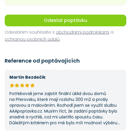
Odeslat poptávku
Odesláním souhlasíte s
obchodními podmínkami
a
ochranou osobních údajů
.
Reference od poptávajících
Martin Bezdečík
Potřebovali jsme zajistit finální úklid dvou domů
na Přerovsku, které mají rozlohu 300 m2 a prošly
opravou a malováním. Rozhodl jsem se využít službu
AAApoptavka.cz. Musím říct, že zadání poptávky bylo
snadné a rychlé, což mi ušetřilo spoustu času.
Důležitým kritériem pro mě bylo mít možnost výběru
z několika dodavatelů a AAApoptavka.cz mi tuto