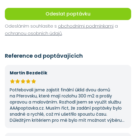
Odeslat poptávku
Odesláním souhlasíte s
obchodními podmínkami
a
ochranou osobních údajů
.
Reference od poptávajících
Martin Bezdečík
Potřebovali jsme zajistit finální úklid dvou domů
na Přerovsku, které mají rozlohu 300 m2 a prošly
opravou a malováním. Rozhodl jsem se využít službu
AAApoptavka.cz. Musím říct, že zadání poptávky bylo
snadné a rychlé, což mi ušetřilo spoustu času.
Důležitým kritériem pro mě bylo mít možnost výběru
z několika dodavatelů a AAApoptavka.cz mi tuto
výhodu nabídla. Tato poptávka rozhodně nebyla má