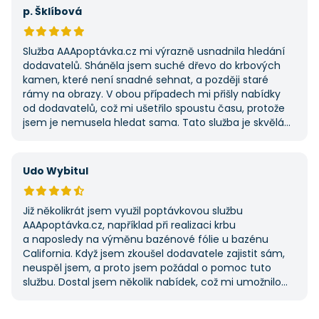
první, ale se službou jsem byl spokojený, protože mi
p. Šklíbová
umožnila najít rychlé řešení. Vše proběhlo v pořádku
a příště jejich službu využiji znovu.
Služba AAApoptávka.cz mi výrazně usnadnila hledání
dodavatelů. Sháněla jsem suché dřevo do krbových
kamen, které není snadné sehnat, a později staré
rámy na obrazy. V obou případech mi přišly nabídky
od dodavatelů, což mi ušetřilo spoustu času, protože
jsem je nemusela hledat sama. Tato služba je skvělá
a vždy se na ni ráda obrátím, když něco potřebuji.
Udo Wybitul
Již několikrát jsem využil poptávkovou službu
AAApoptávka.cz, například při realizaci krbu
a naposledy na výměnu bazénové fólie u bazénu
California. Když jsem zkoušel dodavatele zajistit sám,
neuspěl jsem, a proto jsem požádal o pomoc tuto
službu. Dostal jsem několik nabídek, což mi umožnilo
vybrat tu nejlepší. S poskytnutými službami jsem byl
velmi spokojen a rozhodně doporučuji AAApoptávka.cz