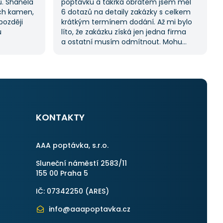
ů. Sháněla
poptávku a takřka obratem jsem měl
ch kamen,
6 dotazů na detaily zakázky s celkem
později
krátkým termínem dodání. Až mi bylo
u
líto, že zakázku získá jen jedna firma
a ostatní musím odmítnout. Mohu
lo spoustu
jednoznačně doporučit, protože stejný
ela hledat
proces byl i v dalších poptávkách.
 vždy se
Pokud hledáte řemeslníky či služby,
 potřebuji.
začněte tady :-)
KONTAKTY
AAA poptávka, s.r.o.
Sluneční náměstí 2583/11
155 00 Praha 5
IČ: 07342250 (
ARES
)
info@aaapoptavka.cz