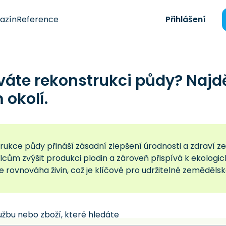
azín
Reference
Přihlášení
váte rekonstrukci půdy? Najd
okolí.
rukce půdy přináší zásadní zlepšení úrodnosti a zdraví
ům zvýšit produkci plodin a zároveň přispívá k ekologické 
 rovnováha živin, což je klíčové pro udržitelné zeměděls
užbu nebo zboží, které hledáte