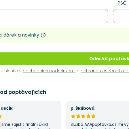
PSČ
i dárek a novinky
Odeslat poptáv
uhlasíte s
obchodními podmínkami
a
ochranou osobních úd
 od poptávajících
zdečík
p. Šklíbová
jsme zajistit finální úklid
Služba AAApoptávka.cz mi v