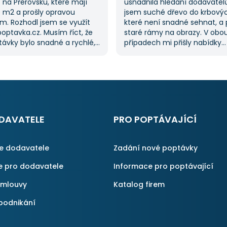
na Přerovsku, které mají
usnadnila hledání dodavatel
0 m2 a prošly opravou
jsem suché dřevo do krbový
m. Rozhodl jsem se využít
které není snadné sehnat, a 
optavka.cz. Musím říct, že
staré rámy na obrazy. V obo
ávky bylo snadné a rychlé,
případech mi přišly nabídky
řilo spoustu času. Důležitým
od dodavatelů, což mi ušetři
pro mě bylo mít možnost
času, protože jsem je nemus
kolika dodavatelů
sama. Tato služba je skvělá a
vka.cz mi tuto výhodu
na ni ráda obrátím, když něco
ato poptávka rozhodně
rvní, ale se službou jsem
ný, protože mi umožnila
DAVATELE
PRO POPTÁVAJÍCÍ
é řešení. Vše proběhlo
příště jejich službu využiji
ce dodavatele
Zadání nové poptávky
e pro dodavatele
Informace pro poptávající
smlouvy
Katalog firem
podnikání