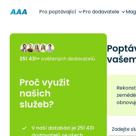
Pro poptávající
Pro dodavatele
Mag
Poptá
vašem 
251 431+
ověřených dodavatelů
Proč využít
Rekonst
našich
zemědělc
služeb?
obnovuje
V naší databázi je 251 431
Zadejte sl
dodavatelů ze všech