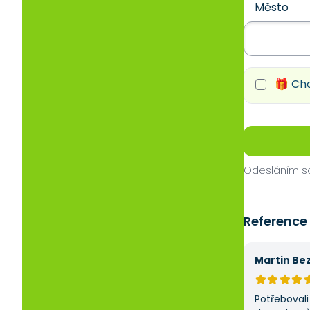
Město
🎁 Chc
Odesláním so
Reference
Martin Be
Potřebovali 