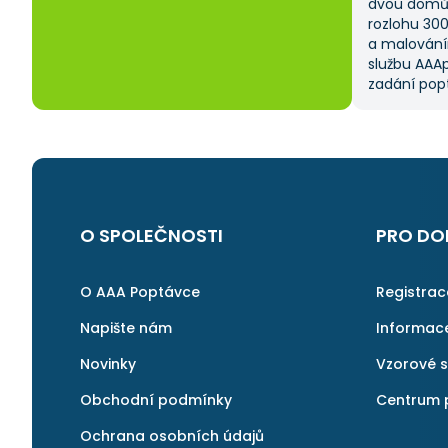
dvou domů 
rozlohu 30
a malování
službu AAAp
zadání popt
což mi ušet
kritériem 
výběru z ně
a AAApopta
nabídla. T
nebyla má p
byl spokoje
O SPOLEČNOSTI
PRO DO
najít rychl
v pořádku a 
znovu.
O AAA Poptávce
Registra
Napište nám
Informac
Novinky
Vzorové 
Obchodní podmínky
Centrum 
Ochrana osobních údajů