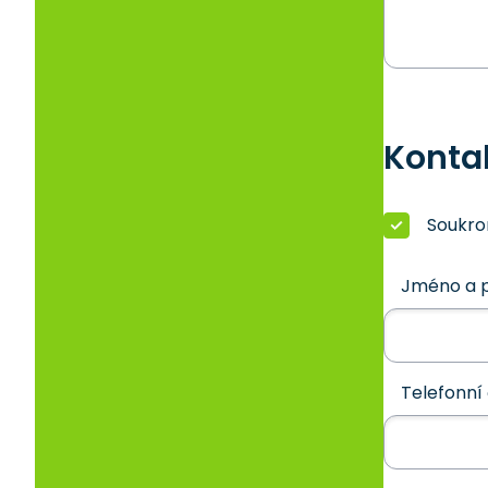
Konta
Soukr
Jméno a p
Telefonní 