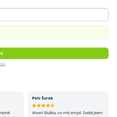
ku
ajů
.
Petr Žurek
ýrazně
Wow!! Služba, co má smysl. Zadal jsem