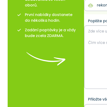
oborů.
První nabídky dostanete
do několika hodin.
Popište p
Zadání poptávky je a vždy
bude zcela ZDARMA.
Přiložte v