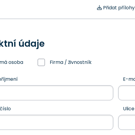
Přidat přílohy
ktní údaje
omá osoba
Firma / živnostník
říjmení
E-ma
číslo
Ulice