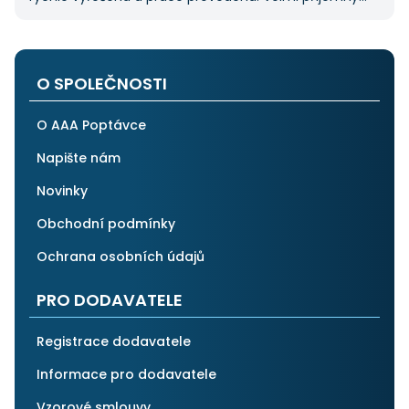
pán. Až budu něco potřebovat, jistě se obrátím
na stejnou instituci. Vřele doporučuji, neboť se můžete
po všech stránkách plně spolehnout.
O SPOLEČNOSTI
O AAA Poptávce
Napište nám
Novinky
Obchodní podmínky
Ochrana osobních údajů
PRO DODAVATELE
Registrace dodavatele
Informace pro dodavatele
Vzorové smlouvy