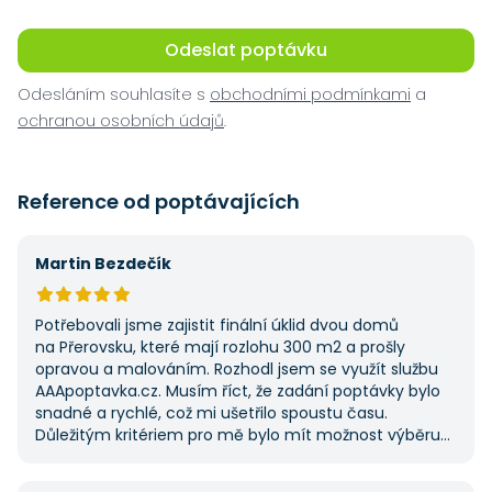
Odeslat poptávku
Odesláním souhlasíte s
obchodními podmínkami
a
ochranou osobních údajů
.
Reference od poptávajících
Martin Bezdečík
Potřebovali jsme zajistit finální úklid dvou domů
na Přerovsku, které mají rozlohu 300 m2 a prošly
opravou a malováním. Rozhodl jsem se využít službu
AAApoptavka.cz. Musím říct, že zadání poptávky bylo
snadné a rychlé, což mi ušetřilo spoustu času.
Důležitým kritériem pro mě bylo mít možnost výběru
z několika dodavatelů a AAApoptavka.cz mi tuto
výhodu nabídla. Tato poptávka rozhodně nebyla má