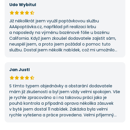
první, ale se službou jsem byl spokojený, protože mi
Udo Wybitul
umožnila najít rychlé řešení. Vše proběhlo v pořádku
a příště jejich službu využiji znovu.
Již několikrát jsem využil poptávkovou službu
AAApoptávka.cz, například při realizaci krbu
a naposledy na výměnu bazénové fólie u bazénu
California. Když jsem zkoušel dodavatele zajistit sám,
neuspěl jsem, a proto jsem požádal o pomoc tuto
službu. Dostal jsem několik nabídek, což mi umožnilo
vybrat tu nejlepší. S poskytnutými službami jsem byl
velmi spokojen a rozhodně doporučuji AAApoptávka.cz
i ostatním.
Jan Justl
S tímto typem objednávky a obstarání dodavatele
mám již zkušenosti a byl jsem vždy velmi spokojen. Vše
je rychle zpracováno a i na takovou práci jako je
pouhá kontrola a případná oprava několika zásuvek
v bytě jsem dostal 11 nabídek. Zakázka byla velmi
rychle vyřešena a práce provedena. Velmi příjemný
pán. Až budu něco potřebovat, jistě se obrátím
na stejnou instituci. Vřele doporučuji, neboť se můžete