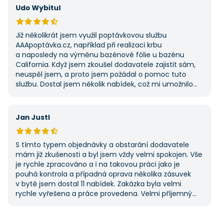
Udo Wybitul
Již několikrát jsem využil poptávkovou službu
AAApoptávka.cz, například při realizaci krbu
a naposledy na výměnu bazénové fólie u bazénu
California. Když jsem zkoušel dodavatele zajistit sám,
neuspěl jsem, a proto jsem požádal o pomoc tuto
službu. Dostal jsem několik nabídek, což mi umožnilo
vybrat tu nejlepší. S poskytnutými službami jsem byl
velmi spokojen a rozhodně doporučuji AAApoptávka.cz
i ostatním.
Jan Justl
S tímto typem objednávky a obstarání dodavatele
mám již zkušenosti a byl jsem vždy velmi spokojen. Vše
je rychle zpracováno a i na takovou práci jako je
pouhá kontrola a případná oprava několika zásuvek
v bytě jsem dostal 11 nabídek. Zakázka byla velmi
rychle vyřešena a práce provedena. Velmi příjemný
pán. Až budu něco potřebovat, jistě se obrátím
na stejnou instituci. Vřele doporučuji, neboť se můžete