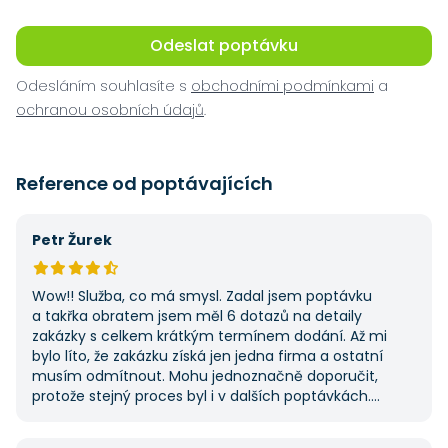
Odeslat poptávku
Odesláním souhlasíte s
obchodními podmínkami
a
ochranou osobních údajů
.
Reference od poptávajících
Petr Žurek
Wow!! Služba, co má smysl. Zadal jsem poptávku
a takřka obratem jsem měl 6 dotazů na detaily
zakázky s celkem krátkým termínem dodání. Až mi
bylo líto, že zakázku získá jen jedna firma a ostatní
musím odmítnout. Mohu jednoznačně doporučit,
protože stejný proces byl i v dalších poptávkách.
Pokud hledáte řemeslníky či služby, začněte tady :-)