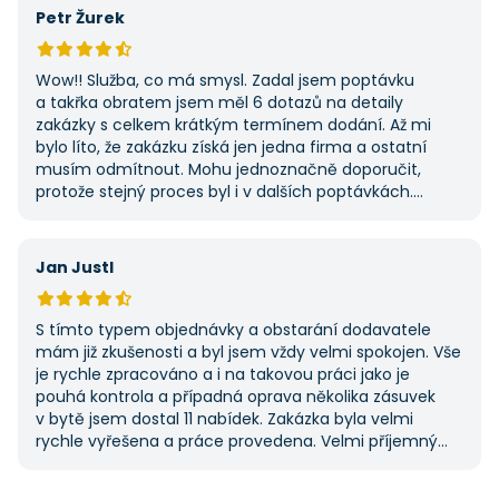
Petr Žurek
Wow!! Služba, co má smysl. Zadal jsem poptávku
a takřka obratem jsem měl 6 dotazů na detaily
zakázky s celkem krátkým termínem dodání. Až mi
bylo líto, že zakázku získá jen jedna firma a ostatní
musím odmítnout. Mohu jednoznačně doporučit,
protože stejný proces byl i v dalších poptávkách.
Pokud hledáte řemeslníky či služby, začněte tady :-)
Jan Justl
S tímto typem objednávky a obstarání dodavatele
mám již zkušenosti a byl jsem vždy velmi spokojen. Vše
je rychle zpracováno a i na takovou práci jako je
pouhá kontrola a případná oprava několika zásuvek
v bytě jsem dostal 11 nabídek. Zakázka byla velmi
rychle vyřešena a práce provedena. Velmi příjemný
pán. Až budu něco potřebovat, jistě se obrátím
na stejnou instituci. Vřele doporučuji, neboť se můžete