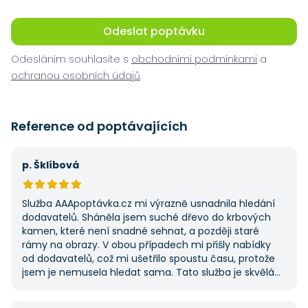
Odeslat poptávku
Odesláním souhlasíte s
obchodními podmínkami
a
ochranou osobních údajů
.
Reference od poptávajících
p. Šklíbová
Služba AAApoptávka.cz mi výrazně usnadnila hledání
dodavatelů. Sháněla jsem suché dřevo do krbových
kamen, které není snadné sehnat, a později staré
rámy na obrazy. V obou případech mi přišly nabídky
od dodavatelů, což mi ušetřilo spoustu času, protože
jsem je nemusela hledat sama. Tato služba je skvělá
a vždy se na ni ráda obrátím, když něco potřebuji.