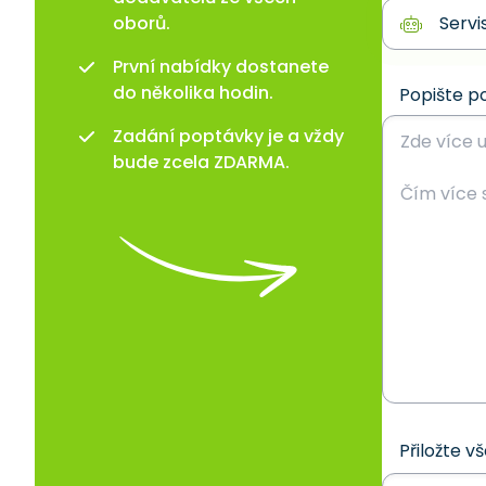
oborů.
První nabídky dostanete
do několika hodin.
Popište p
Zadání poptávky je a vždy
bude zcela ZDARMA.
Přiložte v