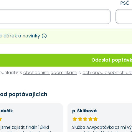
PSČ
i dárek a novinky
Odeslat poptáv
uhlasíte s
obchodními podmínkami
a
ochranou osobních úd
 od poptávajících
zdečík
p. Šklíbová
jsme zajistit finální úklid
Služba AAApoptávka.cz mi v