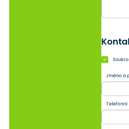
Konta
Soukr
Jméno a p
Telefonní 