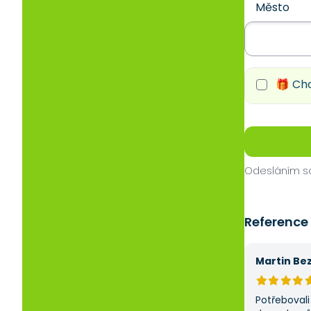
Město
🎁 Chc
Odesláním so
Reference
Martin Be
Potřebovali 