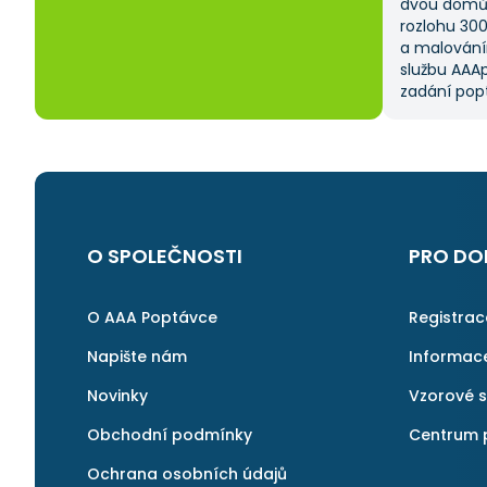
dvou domů 
rozlohu 30
a malování
službu AAAp
zadání popt
což mi ušet
kritériem 
výběru z ně
a AAApopta
nabídla. T
nebyla má p
byl spokoje
O SPOLEČNOSTI
PRO DO
najít rychl
v pořádku a 
znovu.
O AAA Poptávce
Registra
Napište nám
Informac
Novinky
Vzorové 
Obchodní podmínky
Centrum 
Ochrana osobních údajů