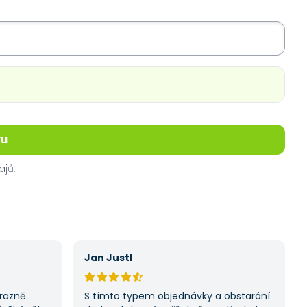
ku
ajů
.
Jan Justl
ýrazně
S tímto typem objednávky a obstarání