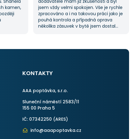
ů. Sháněla
dodavatele mám již zkušenosti a byl
ch kamen,
jsem vždy velmi spokojen. Vše je rychle
později
zpracováno a i na takovou práci jako je
u
pouhá kontrola a případná oprava
několika zásuvek v bytě jsem dostal
lo spoustu
11 nabídek. Zakázka byla velmi rychle
ela hledat
vyřešena a práce provedena. Velmi
 vždy se
příjemný pán. Až budu něco
 potřebuji.
potřebovat, jistě se obrátím na stejnou
instituci. Vřele doporučuji, neboť se
můžete po všech stránkách plně
spolehnout.
KONTAKTY
AAA poptávka, s.r.o.
Sluneční náměstí 2583/11
155 00 Praha 5
IČ: 07342250 (
ARES
)
info@aaapoptavka.cz