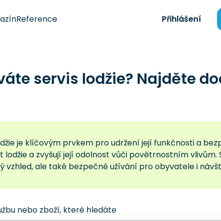
azín
Reference
Přihlášení
váte servis lodžie? Najděte 
odžie je klíčovým prvkem pro udržení její funkčnosti a bez
t lodžie a zvyšují její odolnost vůči povětrnostním vlivům.
ý vzhled, ale také bezpečné užívání pro obyvatele i návš
užbu nebo zboží, které hledáte