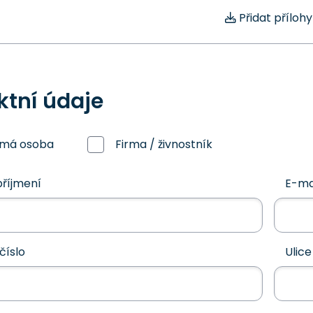
Přidat přílohy
ktní údaje
omá osoba
Firma / živnostník
říjmení
E-ma
číslo
Ulice