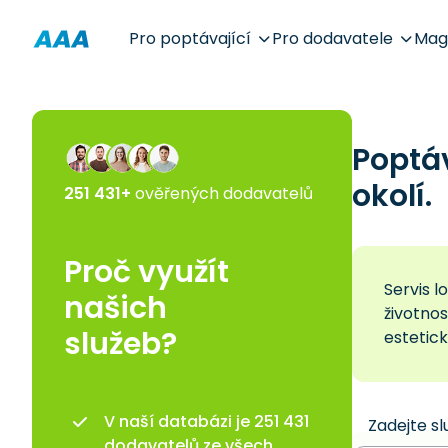
Pro poptávající
Pro dodavatele
Mag
Poptá
okolí.
251 431+
ověřených dodavatelů
Proč využít
Servis l
našich
životnos
služeb?
estetick
V naší databázi je 251 431
Zadejte sl
dodavatelů ze všech