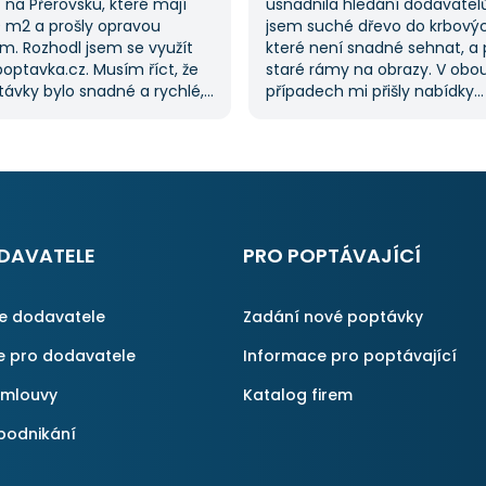
na Přerovsku, které mají
usnadnila hledání dodavatel
0 m2 a prošly opravou
jsem suché dřevo do krbový
m. Rozhodl jsem se využít
které není snadné sehnat, a 
optavka.cz. Musím říct, že
staré rámy na obrazy. V obo
ávky bylo snadné a rychlé,
případech mi přišly nabídky
řilo spoustu času. Důležitým
od dodavatelů, což mi ušetři
pro mě bylo mít možnost
času, protože jsem je nemus
kolika dodavatelů
sama. Tato služba je skvělá a
vka.cz mi tuto výhodu
na ni ráda obrátím, když něco
ato poptávka rozhodně
rvní, ale se službou jsem
ný, protože mi umožnila
DAVATELE
PRO POPTÁVAJÍCÍ
é řešení. Vše proběhlo
příště jejich službu využiji
ce dodavatele
Zadání nové poptávky
e pro dodavatele
Informace pro poptávající
smlouvy
Katalog firem
podnikání