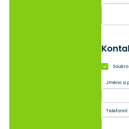
Konta
Soukr
Jméno a p
Telefonní 