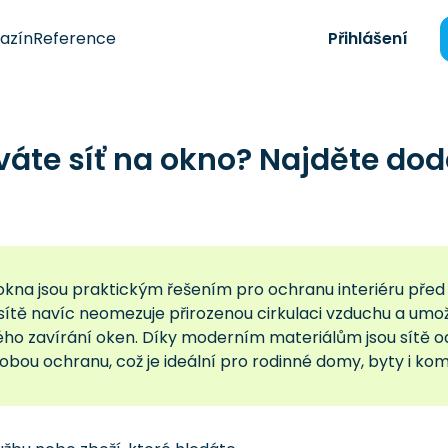
azín
Reference
Přihlášení
váte síť na okno? Najděte do
 okna jsou praktickým řešením pro ochranu interiéru pře
 sítě navíc neomezuje přirozenou cirkulaci vzduchu a umo
ého zavírání oken. Díky moderním materiálům jsou sítě o
bou ochranu, což je ideální pro rodinné domy, byty i kom