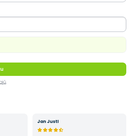
ku
ajů
.
Jan Justl