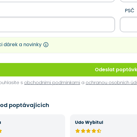
PSČ
i dárek a novinky
Odeslat poptáv
uhlasíte s
obchodními podmínkami
a
ochranou osobních úd
 od poptávajících
á
Udo Wybitul