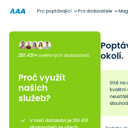
Pro poptávající
Pro dodavatele
Mag
Poptá
okolí.
251 431+
ověřených dodavatelů
Proč využít
Sítě na
našich
kvalitní
služeb?
neustál
dlouhodo
V naší databázi je 251 431
dodavatelů ze všech