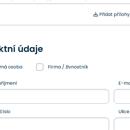
Přidat přílohy
ktní údaje
omá osoba
Firma / živnostník
říjmení
E-ma
číslo
Ulice