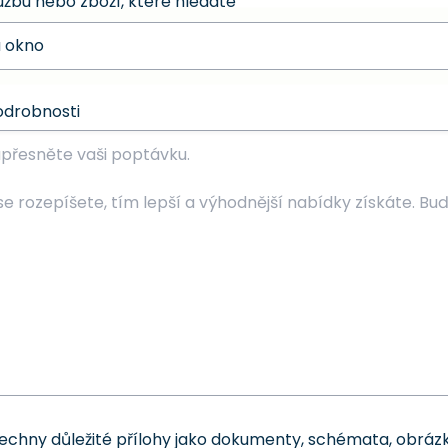
užbu nebo zboží, které hledáte
odrobnosti
šechny důležité přílohy jako dokumenty, schémata, obrázk