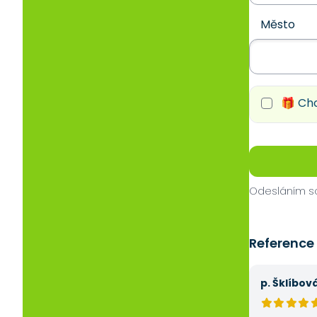
Město
🎁 Chc
Odesláním so
Reference
p. Šklíbov