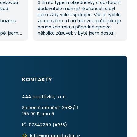
ptávkovou
S tímto typem objednávky a obstarání
klad
dodavatele mám již zkušenosti a byl
jsem vždy velmi spokojen. Vše je rychle
 bazénu
zpracováno a i na takovou práci jako je
pouhá kontrola a případná oprava
spěl jsem,
několika zásuvek v bytě jsem dostal
oc tuto
11 nabídek. Zakázka byla velmi rychle
abídek, což
vyřešena a práce provedena. Velmi
í.
příjemný pán. Až budu něco
m byl velmi
potřebovat, jistě se obrátím na stejnou
uji
instituci. Vřele doporučuji, neboť se
můžete po všech stránkách plně
spolehnout.
KONTAKTY
AAA poptávka, s.r.o.
Sluneční náměstí 2583/11
155 00 Praha 5
IČ: 07342250 (
ARES
)
info@aaapoptavka.cz