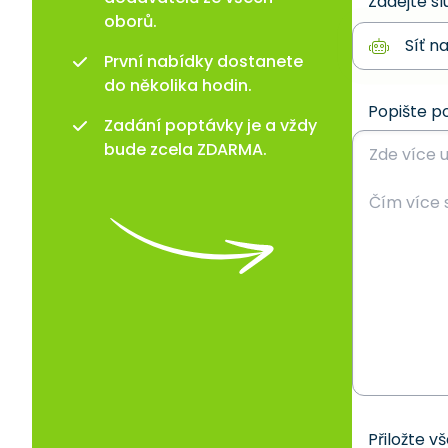
Zadejte sl
oborů.
První nabídky dostanete
do několika hodin.
Popište p
Zadání poptávky je a vždy
bude zcela ZDARMA.
Přiložte v