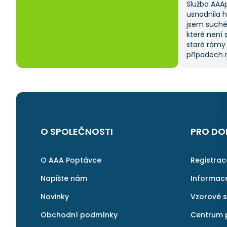
Služba AAA
usnadnila 
jsem suché
které není 
staré rámy
případech m
od dodavate
času, prot
sama. Tato 
na ni ráda 
O SPOLEČNOSTI
PRO DO
O AAA Poptávce
Registra
Napište nám
Informac
Novinky
Vzorové 
Obchodní podmínky
Centrum 