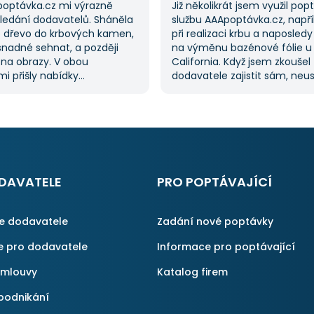
poptávka.cz mi výrazně
Již několikrát jsem využil po
hledání dodavatelů. Sháněla
službu AAApoptávka.cz, napří
 dřevo do krbových kamen,
při realizaci krbu a naposledy
snadné sehnat, a později
na výměnu bazénové fólie u
 na obrazy. V obou
California. Když jsem zkoušel
i přišly nabídky
dodavatele zajistit sám, neu
lů, což mi ušetřilo spoustu
a proto jsem požádal o pom
ože jsem je nemusela hledat
službu. Dostal jsem několik n
služba je skvělá a vždy se
mi umožnilo vybrat tu nejlepš
obrátím, když něco potřebuji.
S poskytnutými službami jse
spokojen a rozhodně doporuč
AAApoptávka.cz i ostatním.
DAVATELE
PRO POPTÁVAJÍCÍ
ce dodavatele
Zadání nové poptávky
e pro dodavatele
Informace pro poptávající
smlouvy
Katalog firem
podnikání