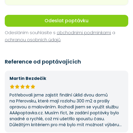
Odeslat poptávku
Odesláním souhlasíte s
obchodními podmínkami
a
ochranou osobních údajů
.
Reference od poptávajících
Martin Bezdečík
Potřebovali jsme zajistit finální úklid dvou domů
na Přerovsku, které mají rozlohu 300 m2 a prošly
opravou a malováním. Rozhodl jsem se využít službu
AAApoptavka.cz. Musím říct, že zadání poptávky bylo
snadné a rychlé, což mi ušetřilo spoustu času.
Důležitým kritériem pro mě bylo mít možnost výběru
z několika dodavatelů a AAApoptavka.cz mi tuto