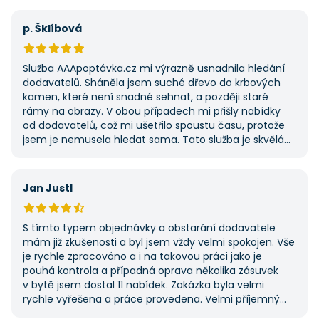
výhodu nabídla. Tato poptávka rozhodně nebyla má
první, ale se službou jsem byl spokojený, protože mi
p. Šklíbová
umožnila najít rychlé řešení. Vše proběhlo v pořádku
a příště jejich službu využiji znovu.
Služba AAApoptávka.cz mi výrazně usnadnila hledání
dodavatelů. Sháněla jsem suché dřevo do krbových
kamen, které není snadné sehnat, a později staré
rámy na obrazy. V obou případech mi přišly nabídky
od dodavatelů, což mi ušetřilo spoustu času, protože
jsem je nemusela hledat sama. Tato služba je skvělá
a vždy se na ni ráda obrátím, když něco potřebuji.
Jan Justl
S tímto typem objednávky a obstarání dodavatele
mám již zkušenosti a byl jsem vždy velmi spokojen. Vše
je rychle zpracováno a i na takovou práci jako je
pouhá kontrola a případná oprava několika zásuvek
v bytě jsem dostal 11 nabídek. Zakázka byla velmi
rychle vyřešena a práce provedena. Velmi příjemný
pán. Až budu něco potřebovat, jistě se obrátím