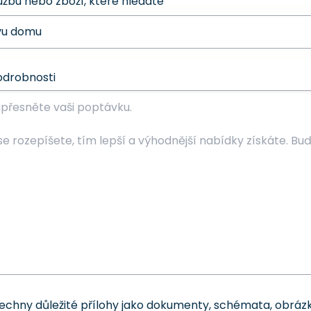
užbu nebo zboží, které hledáte
odrobnosti
šechny důležité přílohy jako dokumenty, schémata, obrázk