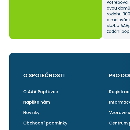
Potřebovali 
dvou domů 
rozlohu 30
a malování
službu AAAp
zadání popt
což mi ušet
kritériem 
výběru z ně
a AAApopta
nabídla. T
nebyla má p
byl spokoje
O SPOLEČNOSTI
PRO DO
najít rychl
v pořádku a 
znovu.
O AAA Poptávce
Registra
Napište nám
Informac
Novinky
Vzorové 
Obchodní podmínky
Centrum 