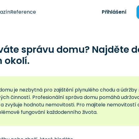
azín
Reference
Přihlášení
váte správu domu? Najděte d
okolí.
omu je nezbytná pro zajištění plynulého chodu a údržby n
ých činností. Profesionální správa domu pomáhá udržovat
a zvyšuje hodnotu nemovitosti. Pro majitele nemovitostí 
lémové fungování každodenního života.