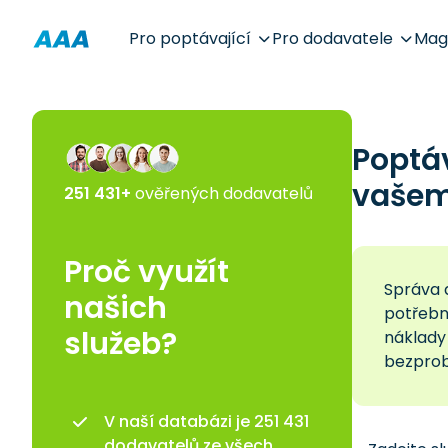
Pro poptávající
Pro dodavatele
Mag
Poptá
vašem 
251 431+
ověřených dodavatelů
Proč využít
Správa d
našich
potřebn
služeb?
náklady 
bezprob
V naší databázi je 251 431
dodavatelů ze všech