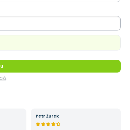
ku
ajů
.
Petr Žurek