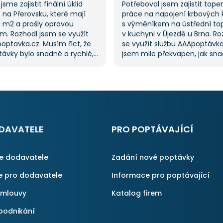
jsme zajistit finální úklid
Potřeboval jsem zajistit tope
na Přerovsku, které mají
práce na napojení krbových
0 m2 a prošly opravou
s výměníkem na ústřední to
m. Rozhodl jsem se využít
v kuchyni v Újezdě u Brna. R
optavka.cz. Musím říct, že
se využít službu AAApoptávka
ávky bylo snadné a rychlé,
jsem mile překvapen, jak sn
řilo spoustu času. Důležitým
zadat poptávku. Velmi oceňu
pro mě bylo mít možnost
vybrat si z několika dodavate
kolika dodavatelů
ušetřilo spoustu času. Výslede
vka.cz mi tuto výhodu
moje očekávání a určitě se
ato poptávka rozhodně
na AAApoptávka.cz obrátím
rvní, ale se službou jsem
i v budoucnu, pokud budu p
ný, protože mi umožnila
další řemeslné práce.
DAVATELE
PRO POPTÁVAJÍCÍ
é řešení. Vše proběhlo
příště jejich službu využiji
ce dodavatele
Zadání nové poptávky
e pro dodavatele
Informace pro poptávající
smlouvy
Katalog firem
podnikání