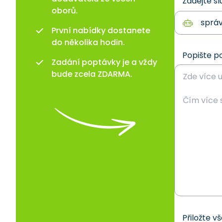
Zadejte sl
oborů.
První nabídky dostanete
do několika hodin.
Popište p
Zadání poptávky je a vždy
bude zcela ZDARMA.
Přiložte v