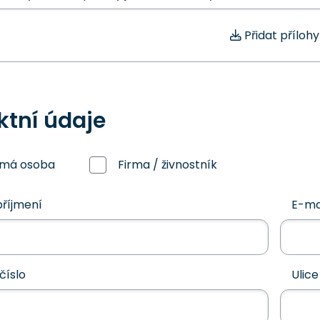
Přidat přílohy
ktní údaje
omá osoba
Firma / živnostník
říjmení
E-ma
číslo
Ulice