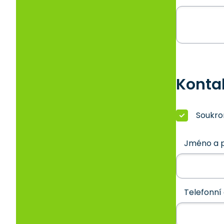
Konta
Soukr
Jméno a p
Telefonní 