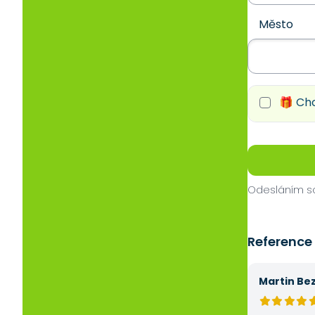
Město
🎁 Chc
Odesláním so
Reference
Martin Be