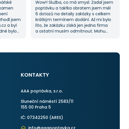
nářské
Wow!! Služba, co má smysl. Zadal jsem
 kamen
poptávku a takřka obratem jsem měl
pení
6 dotazů na detaily zakázky s celkem
ozhodl jsem
krátkým termínem dodání. Až mi bylo
.cz a byl
líto, že zakázku získá jen jedna firma
adné bylo
a ostatní musím odmítnout. Mohu
ji možnost
jednoznačně doporučit, protože stejný
lů, což mi
proces byl i v dalších poptávkách.
k splnil
Pokud hledáte řemeslníky či služby,
začněte tady :-)
otřebovat
KONTAKTY
AAA poptávka, s.r.o.
Sluneční náměstí 2583/11
155 00 Praha 5
IČ: 07342250 (
ARES
)
info@aaapoptavka.cz