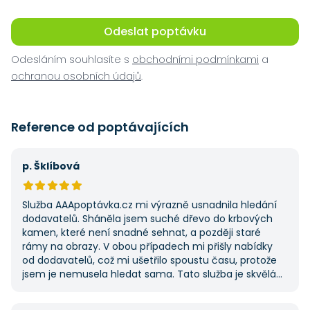
Odeslat poptávku
Odesláním souhlasíte s
obchodními podmínkami
a
ochranou osobních údajů
.
Reference od poptávajících
p. Šklíbová
Služba AAApoptávka.cz mi výrazně usnadnila hledání
dodavatelů. Sháněla jsem suché dřevo do krbových
kamen, které není snadné sehnat, a později staré
rámy na obrazy. V obou případech mi přišly nabídky
od dodavatelů, což mi ušetřilo spoustu času, protože
jsem je nemusela hledat sama. Tato služba je skvělá
a vždy se na ni ráda obrátím, když něco potřebuji.