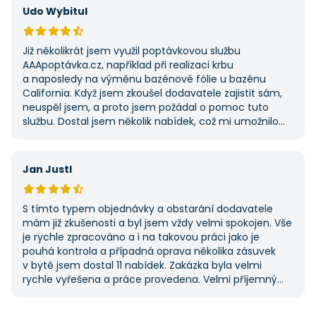
Udo Wybitul
Již několikrát jsem využil poptávkovou službu
AAApoptávka.cz, například při realizaci krbu
a naposledy na výměnu bazénové fólie u bazénu
California. Když jsem zkoušel dodavatele zajistit sám,
neuspěl jsem, a proto jsem požádal o pomoc tuto
službu. Dostal jsem několik nabídek, což mi umožnilo
vybrat tu nejlepší. S poskytnutými službami jsem byl
velmi spokojen a rozhodně doporučuji AAApoptávka.cz
i ostatním.
Jan Justl
S tímto typem objednávky a obstarání dodavatele
mám již zkušenosti a byl jsem vždy velmi spokojen. Vše
je rychle zpracováno a i na takovou práci jako je
pouhá kontrola a případná oprava několika zásuvek
v bytě jsem dostal 11 nabídek. Zakázka byla velmi
rychle vyřešena a práce provedena. Velmi příjemný
pán. Až budu něco potřebovat, jistě se obrátím
na stejnou instituci. Vřele doporučuji, neboť se můžete