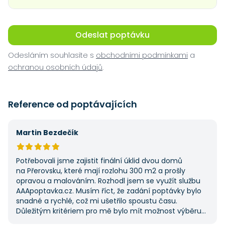
Odeslat poptávku
Odesláním souhlasíte s
obchodními podmínkami
a
ochranou osobních údajů
.
Reference od poptávajících
Martin Bezdečík
Potřebovali jsme zajistit finální úklid dvou domů
na Přerovsku, které mají rozlohu 300 m2 a prošly
opravou a malováním. Rozhodl jsem se využít službu
AAApoptavka.cz. Musím říct, že zadání poptávky bylo
snadné a rychlé, což mi ušetřilo spoustu času.
Důležitým kritériem pro mě bylo mít možnost výběru
z několika dodavatelů a AAApoptavka.cz mi tuto