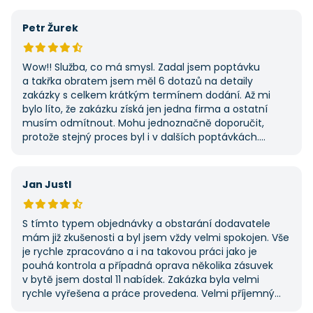
výhodu nabídla. Tato poptávka rozhodně nebyla má
první, ale se službou jsem byl spokojený, protože mi
Petr Žurek
umožnila najít rychlé řešení. Vše proběhlo v pořádku
a příště jejich službu využiji znovu.
Wow!! Služba, co má smysl. Zadal jsem poptávku
a takřka obratem jsem měl 6 dotazů na detaily
zakázky s celkem krátkým termínem dodání. Až mi
bylo líto, že zakázku získá jen jedna firma a ostatní
musím odmítnout. Mohu jednoznačně doporučit,
protože stejný proces byl i v dalších poptávkách.
Pokud hledáte řemeslníky či služby, začněte tady :-)
Jan Justl
S tímto typem objednávky a obstarání dodavatele
mám již zkušenosti a byl jsem vždy velmi spokojen. Vše
je rychle zpracováno a i na takovou práci jako je
pouhá kontrola a případná oprava několika zásuvek
v bytě jsem dostal 11 nabídek. Zakázka byla velmi
rychle vyřešena a práce provedena. Velmi příjemný
pán. Až budu něco potřebovat, jistě se obrátím