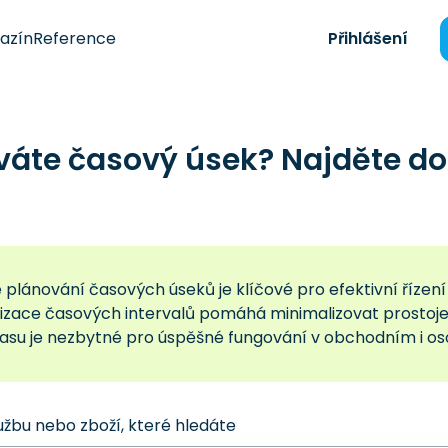
azín
Reference
Přihlášení
váte časový úsek? Najděte d
plánování časových úseků je klíčové pro efektivní řízení
izace časových intervalů pomáhá minimalizovat prostoje 
času je nezbytné pro úspěšné fungování v obchodním i os
užbu nebo zboží, které hledáte