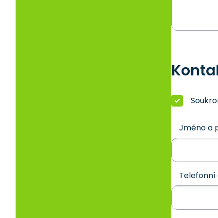
Konta
Soukr
Jméno a p
Telefonní 