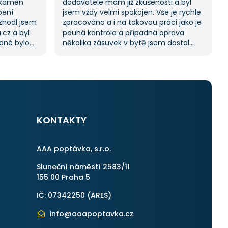
 kamen
dodavatele mám již zkušenosti a byl
pení
jsem vždy velmi spokojen. Vše je rychle
ozhodl jsem
zpracováno a i na takovou práci jako je
.cz a byl
pouhá kontrola a případná oprava
adné bylo
několika zásuvek v bytě jsem dostal
ji možnost
11 nabídek. Zakázka byla velmi rychle
lů, což mi
vyřešena a práce provedena. Velmi
k splnil
příjemný pán. Až budu něco
potřebovat, jistě se obrátím na stejnou
instituci. Vřele doporučuji, neboť se
otřebovat
můžete po všech stránkách plně
spolehnout.
KONTAKTY
AAA poptávka, s.r.o.
Sluneční náměstí 2583/11
155 00 Praha 5
IČ: 07342250 (
ARES
)
info@aaapoptavka.cz