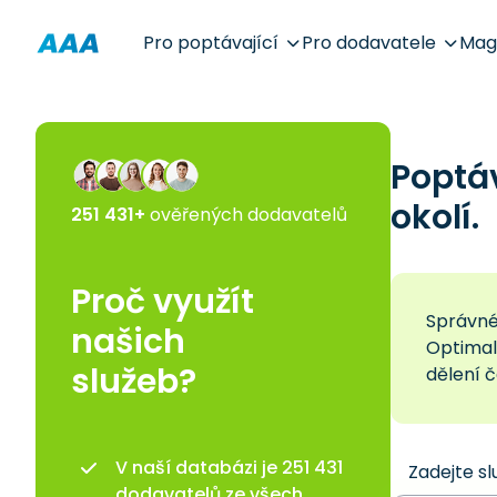
Pro poptávající
Pro dodavatele
Mag
Poptá
okolí.
251 431+
ověřených dodavatelů
Proč využít
Správné 
našich
Optimal
služeb?
dělení 
V naší databázi je 251 431
Zadejte sl
dodavatelů ze všech