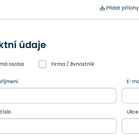
Přidat přílohy
ktní údaje
omá osoba
Firma / živnostník
říjmení
E-ma
číslo
Ulice