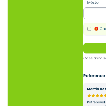
Město
🎁 Chc
Odesláním so
Reference
Martin Be
Potřebovali 