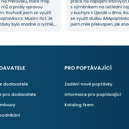
na Přerovsku, které mají
práce na napojení krbových
0 m2 a prošly opravou
s výměníkem na ústřední to
m. Rozhodl jsem se využít
v kuchyni v Újezdě u Brna. R
optavka.cz. Musím říct, že
se využít službu AAApoptávka
ávky bylo snadné a rychlé,
jsem mile překvapen, jak sn
řilo spoustu času. Důležitým
zadat poptávku. Velmi oceňu
pro mě bylo mít možnost
vybrat si z několika dodavate
kolika dodavatelů
ušetřilo spoustu času. Výslede
vka.cz mi tuto výhodu
moje očekávání a určitě se
ato poptávka rozhodně
na AAApoptávka.cz obrátím
rvní, ale se službou jsem
i v budoucnu, pokud budu p
ný, protože mi umožnila
další řemeslné práce.
DAVATELE
PRO POPTÁVAJÍCÍ
é řešení. Vše proběhlo
příště jejich službu využiji
ce dodavatele
Zadání nové poptávky
e pro dodavatele
Informace pro poptávající
smlouvy
Katalog firem
podnikání