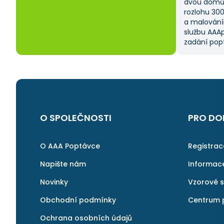
dvou domů 
rozlohu 30
a malování
službu AAAp
zadání popt
což mi ušet
kritériem 
výběru z ně
a AAApopta
nabídla. T
nebyla má p
byl spokoje
O SPOLEČNOSTI
PRO DO
najít rychl
v pořádku a 
znovu.
O AAA Poptávce
Registra
Napište nám
Informac
Novinky
Vzorové 
Obchodní podmínky
Centrum 
Ochrana osobních údajů