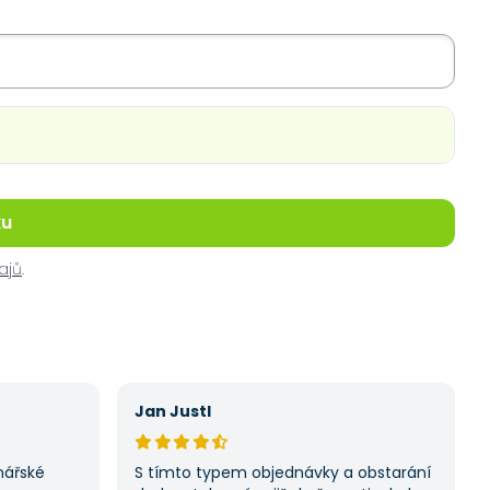
ku
ajů
.
Jan Justl
nářské
S tímto typem objednávky a obstarání