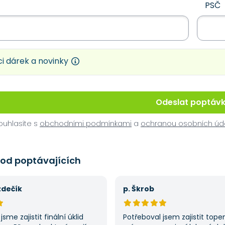
PSČ
i dárek a novinky
Odeslat poptáv
uhlasíte s
obchodními podmínkami
a
ochranou osobních úd
 od poptávajících
zdečík
p. Škrob
jsme zajistit finální úklid
Potřeboval jsem zajistit tope