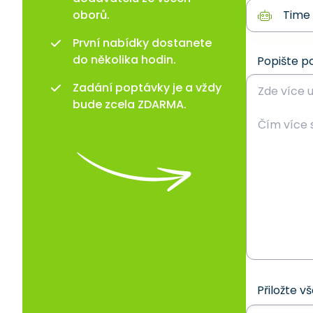
oborů.
První nabídky dostanete
do několika hodin.
Popište p
Zadání poptávky je a vždy
bude zcela ZDARMA.
Přiložte v