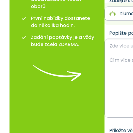
Zadejte sl
oborů.
První nabídky dostanete
do několika hodin.
Popište p
Zadání poptávky je a vždy
bude zcela ZDARMA.
Přiložte v