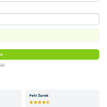
ku
ajů
.
Petr Žurek