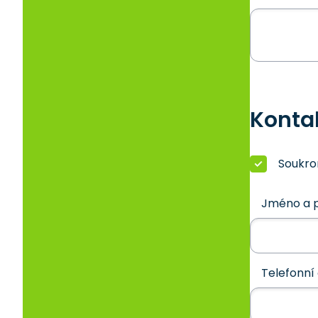
Konta
Soukr
Jméno a p
Telefonní 