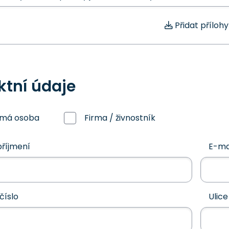
Přidat přílohy
ktní údaje
omá osoba
Firma / živnostník
říjmení
E-ma
číslo
Ulice