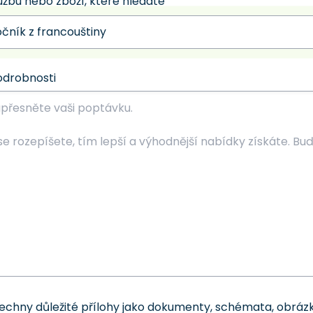
užbu nebo zboží, které hledáte
odrobnosti
šechny důležité přílohy jako dokumenty, schémata, obrázk