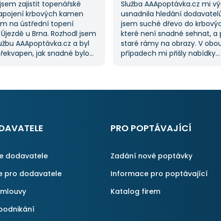
jsem zajistit topenářské
Služba AAApoptávka.cz mi v
apojení krbových kamen
usnadnila hledání dodavatel
m na ústřední topení
jsem suché dřevo do krbový
 Újezdě u Brna. Rozhodl jsem
které není snadné sehnat, a 
lužbu AAApoptávka.cz a byl
staré rámy na obrazy. V obo
řekvapen, jak snadné bylo
případech mi přišly nabídky
ávku. Velmi oceňuji možnost
od dodavatelů, což mi ušetři
 několika dodavatelů, což mi
času, protože jsem je nemus
oustu času. Výsledek splnil
sama. Tato služba je skvělá a
vání a určitě se
na ni ráda obrátím, když něco
ávka.cz obrátím
nu, pokud budu potřebovat
lné práce.
DAVATELE
PRO POPTÁVAJÍCÍ
ce dodavatele
Zadání nové poptávky
e pro dodavatele
Informace pro poptávající
smlouvy
Katalog firem
podnikání