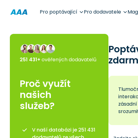
Pro poptávající
Pro dodavatele
Mag
Poptá
zdarm
251 431+
ověřených dodavatelů
Proč využít
Tlumoční
našich
interakc
služeb?
zásadní
srozumit
V naší databázi je 251 431
dodavatelů ze všech