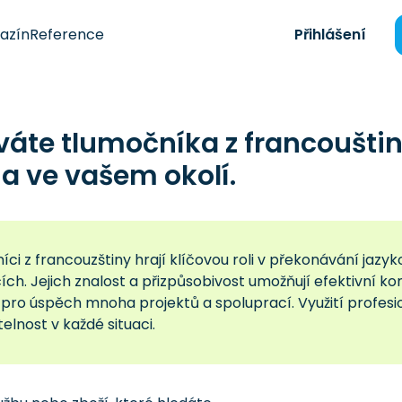
azín
Reference
Přihlášení
váte tlumočníka z francoušti
a ve vašem okolí.
ci z francouzštiny hrají klíčovou roli v překonávání jaz
ích. Jejich znalost a přizpůsobivost umožňují efektivní k
 pro úspěch mnoha projektů a spoluprací. Využití profesi
elnost v každé situaci.