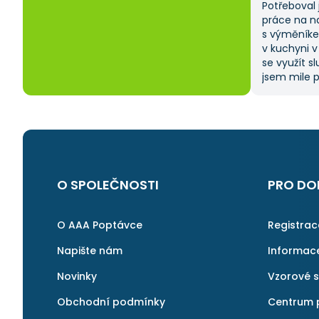
Potřeboval 
práce na n
s výměníke
v kuchyni v
se využít s
jsem mile p
zadat popt
vybrat si z
ušetřilo sp
moje očeká
na AAApopt
i v budouc
další řemes
O SPOLEČNOSTI
PRO DO
O AAA Poptávce
Registra
Napište nám
Informac
Novinky
Vzorové 
Obchodní podmínky
Centrum 