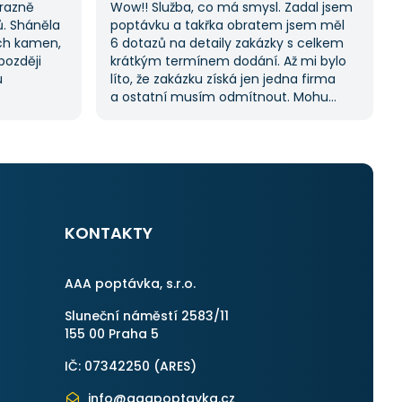
ýrazně
Wow!! Služba, co má smysl. Zadal jsem
ů. Sháněla
poptávku a takřka obratem jsem měl
ch kamen,
6 dotazů na detaily zakázky s celkem
později
krátkým termínem dodání. Až mi bylo
u
líto, že zakázku získá jen jedna firma
a ostatní musím odmítnout. Mohu
lo spoustu
jednoznačně doporučit, protože stejný
ela hledat
proces byl i v dalších poptávkách.
 vždy se
Pokud hledáte řemeslníky či služby,
 potřebuji.
začněte tady :-)
KONTAKTY
AAA poptávka, s.r.o.
Sluneční náměstí 2583/11
155 00 Praha 5
IČ: 07342250 (
ARES
)
info@aaapoptavka.cz