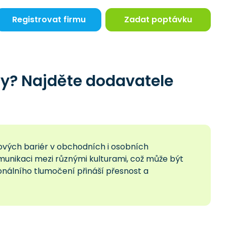
Registrovat firmu
Zadat poptávku
ny? Najděte dodavatele
ykových bariér v obchodních i osobních
omunikaci mezi různými kulturami, což může být
onálního tlumočení přináší přesnost a