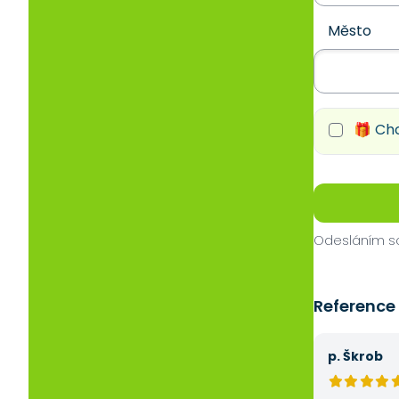
Město
🎁 Chc
Odesláním so
Reference
p. Škrob