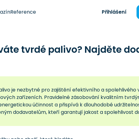
azín
Reference
Přihlášení
váte tvrdé palivo? Najděte d
alivo je nezbytné pro zajištění efektivního a spolehliv
ových zařízeních. Pravidelné zásobování kvalitním tvrdý
energetickou účinnost a přispívá k dlouhodobé udržitelno
ným dodavatelům, kteří garantují jakost a spolehlivost 