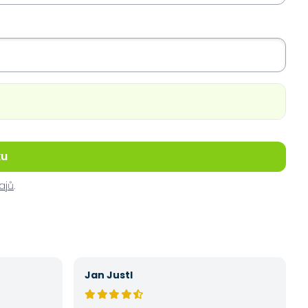
ku
ajů
.
Jan Justl