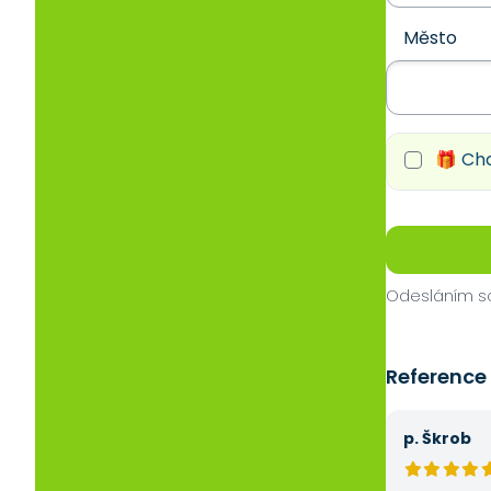
Město
🎁 Chc
Odesláním so
Reference
p. Škrob