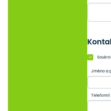
Konta
Soukr
Jméno a p
Telefonní 