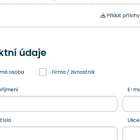
Přidat přílohy
ktní údaje
omá osoba
Firma / živnostník
říjmení
E-ma
číslo
Ulice