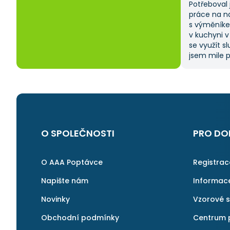
Potřeboval 
práce na n
s výměníke
v kuchyni v
se využít s
jsem mile p
zadat popt
vybrat si z
ušetřilo sp
moje očeká
na AAApopt
i v budouc
další řemes
O SPOLEČNOSTI
PRO DO
O AAA Poptávce
Registra
Napište nám
Informac
Novinky
Vzorové 
Obchodní podmínky
Centrum 