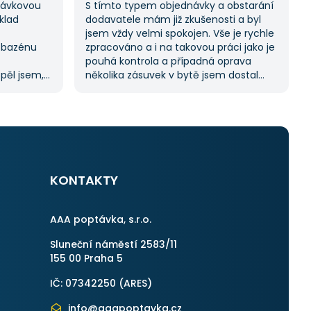
ptávkovou
S tímto typem objednávky a obstarání
klad
dodavatele mám již zkušenosti a byl
jsem vždy velmi spokojen. Vše je rychle
 bazénu
zpracováno a i na takovou práci jako je
pouhá kontrola a případná oprava
spěl jsem,
několika zásuvek v bytě jsem dostal
oc tuto
11 nabídek. Zakázka byla velmi rychle
abídek, což
vyřešena a práce provedena. Velmi
í.
příjemný pán. Až budu něco
m byl velmi
potřebovat, jistě se obrátím na stejnou
uji
instituci. Vřele doporučuji, neboť se
můžete po všech stránkách plně
spolehnout.
KONTAKTY
AAA poptávka, s.r.o.
Sluneční náměstí 2583/11
155 00 Praha 5
IČ: 07342250 (
ARES
)
info@aaapoptavka.cz