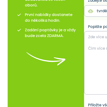
Zadejte sl
oborů.
První nabídky dostanete
do několika hodin.
Popište p
Zadání poptávky je a vždy
bude zcela ZDARMA.
Přiložte v