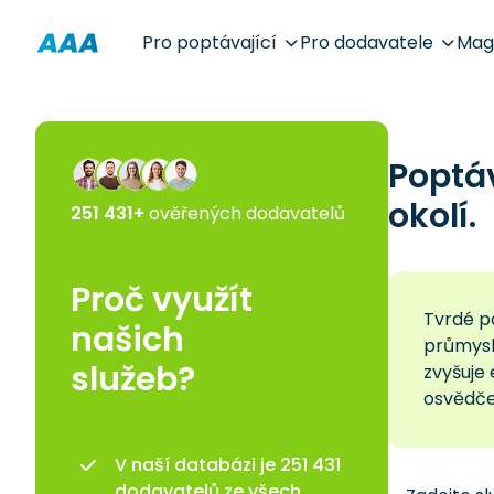
Pro poptávající
Pro dodavatele
Mag
Poptá
okolí.
251 431+
ověřených dodavatelů
Proč využít
Tvrdé p
našich
průmysl
služeb?
zvyšuje 
osvědče
V naší databázi je 251 431
dodavatelů ze všech