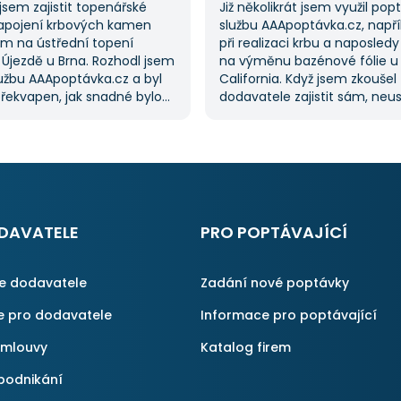
jsem zajistit topenářské
Již několikrát jsem využil po
apojení krbových kamen
službu AAApoptávka.cz, napří
m na ústřední topení
při realizaci krbu a naposledy
 Újezdě u Brna. Rozhodl jsem
na výměnu bazénové fólie u
lužbu AAApoptávka.cz a byl
California. Když jsem zkoušel
řekvapen, jak snadné bylo
dodavatele zajistit sám, neu
ávku. Velmi oceňuji možnost
a proto jsem požádal o pom
 několika dodavatelů, což mi
službu. Dostal jsem několik n
oustu času. Výsledek splnil
mi umožnilo vybrat tu nejlepš
vání a určitě se
S poskytnutými službami jse
ávka.cz obrátím
spokojen a rozhodně doporuč
nu, pokud budu potřebovat
AAApoptávka.cz i ostatním.
lné práce.
DAVATELE
PRO POPTÁVAJÍCÍ
ce dodavatele
Zadání nové poptávky
e pro dodavatele
Informace pro poptávající
smlouvy
Katalog firem
podnikání