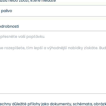
užbu nebo zboží, které hledáte
odrobnosti
šechny důležité přílohy jako dokumenty, schémata, obrázk