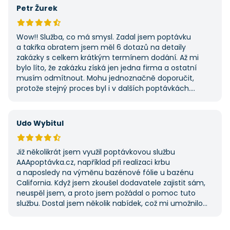
potřebovat další řemeslné práce.
Petr Žurek
Wow!! Služba, co má smysl. Zadal jsem poptávku
a takřka obratem jsem měl 6 dotazů na detaily
zakázky s celkem krátkým termínem dodání. Až mi
bylo líto, že zakázku získá jen jedna firma a ostatní
musím odmítnout. Mohu jednoznačně doporučit,
protože stejný proces byl i v dalších poptávkách.
Pokud hledáte řemeslníky či služby, začněte tady :-)
Udo Wybitul
Již několikrát jsem využil poptávkovou službu
AAApoptávka.cz, například při realizaci krbu
a naposledy na výměnu bazénové fólie u bazénu
California. Když jsem zkoušel dodavatele zajistit sám,
neuspěl jsem, a proto jsem požádal o pomoc tuto
službu. Dostal jsem několik nabídek, což mi umožnilo
vybrat tu nejlepší. S poskytnutými službami jsem byl
velmi spokojen a rozhodně doporučuji AAApoptávka.cz