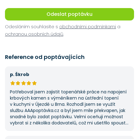
Odeslat poptávku
Odesláním souhlasíte s
obchodními podmínkami
a
ochranou osobních údajů
.
Reference od poptávajících
p. Škrob
Potřeboval jsem zajistit topenářské práce na napojení
krbových kamen s výměníkem na ústřední topení
v kuchyni v Újezdě u Brna. Rozhodl jsem se využít
službu AAApoptávka.cz a byl jsem mile překvapen, jak
snadné bylo zadat poptávku. Velmi oceňuji možnost
vybrat si z několika dodavatelů, což mi ušetřilo spoustu
času. Výsledek splnil moje očekávání a určitě se
na AAApoptávka.cz obrátím i v budoucnu, pokud budu