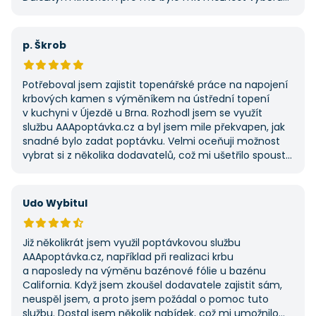
z několika dodavatelů a AAApoptavka.cz mi tuto
výhodu nabídla. Tato poptávka rozhodně nebyla má
první, ale se službou jsem byl spokojený, protože mi
p. Škrob
umožnila najít rychlé řešení. Vše proběhlo v pořádku
a příště jejich službu využiji znovu.
Potřeboval jsem zajistit topenářské práce na napojení
krbových kamen s výměníkem na ústřední topení
v kuchyni v Újezdě u Brna. Rozhodl jsem se využít
službu AAApoptávka.cz a byl jsem mile překvapen, jak
snadné bylo zadat poptávku. Velmi oceňuji možnost
vybrat si z několika dodavatelů, což mi ušetřilo spoustu
času. Výsledek splnil moje očekávání a určitě se
na AAApoptávka.cz obrátím i v budoucnu, pokud budu
potřebovat další řemeslné práce.
Udo Wybitul
Již několikrát jsem využil poptávkovou službu
AAApoptávka.cz, například při realizaci krbu
a naposledy na výměnu bazénové fólie u bazénu
California. Když jsem zkoušel dodavatele zajistit sám,
neuspěl jsem, a proto jsem požádal o pomoc tuto
službu. Dostal jsem několik nabídek, což mi umožnilo