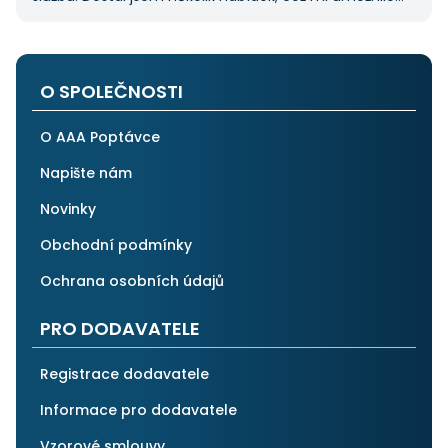
vybrat tu nejlepší. S poskytnutými službami jsem byl
velmi spokojen a rozhodně doporučuji AAApoptávka.cz
i ostatním.
O SPOLEČNOSTI
O AAA Poptávce
Napište nám
Novinky
Obchodní podmínky
Ochrana osobních údajů
PRO DODAVATELE
Registrace dodavatele
Informace pro dodavatele
Vzorové smlouvy